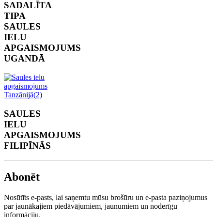
SADALĪTA
TIPA
SAULES
IELU
APGAISMOJUMS
UGANDĀ
SAULES
IELU
APGAISMOJUMS
FILIPĪNĀS
Abonēt
Nosūtīts e-pasts, lai saņemtu mūsu brošūru un e-pasta paziņojumus
par jaunākajiem piedāvājumiem, jaunumiem un noderīgu
informāciju.