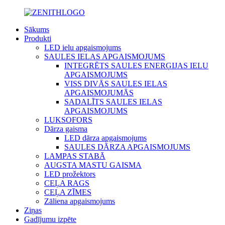
Sākums
Produkti
LED ielu apgaismojums
SAULES IELAS APGAISMOJUMS
INTEGRĒTS SAULES ENERĢIJAS IELU
APGAISMOJUMS
VISS DIVĀS SAULES IELAS
APGAISMOJUMĀS
SADALĪTS SAULES IELAS
APGAISMOJUMS
LUKSOFORS
Dārza gaisma
LED dārza apgaismojums
SAULES DĀRZA APGAISMOJUMS
LAMPAS STABĀ
AUGSTA MASTU GAISMA
LED prožektors
CEĻA RAGS
CEĻA ZĪMES
Zāliena apgaismojums
Ziņas
Gadījumu izpēte