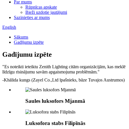
Par mums
Rūpnīcas apskate
Bieži uzdotie jautājumi
Sazinieties ar mums
English
Sākums
Gadījumu izpēte
Gadījumu izpēte
"Es noteikti ieteiktu Zenith Lighting citām organizācijām, kas meklē
līdzīgu risinājumu savām apgaismojuma problēmām."
-Khālida kungs (Zayel Co.,Ltd īpašnieks, bāze Tuvajos Austrumos)
Saules luksofors Mjanmā
Luksofora stabs Filipīnās