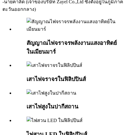
-นายคาลิด (เจ้าของบริษัท Zayel Co.,Ltd ซึ่งตั้งอยู่ในภูมิภาค
ตะวันออกกลาง)
สัญญาณไฟจราจรพลังงานแสงอาทิตย์
ในเมียนมาร์
เสาไฟจราจรในฟิลิปปินส์
เสาไฟสูงในปากีสถาน
ไฟสวน LED ในฟิลิปปินส์