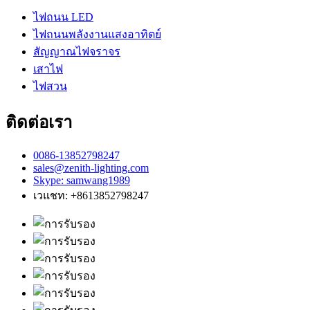
ไฟถนน LED
ไฟถนนพลังงานแสงอาทิตย์
สัญญาณไฟจราจร
เสาไฟ
ไฟสวน
ติดต่อเรา
0086-13852798247
sales@zenith-lighting.com
Skype: samwang1989
เวแชท: +8613852798247