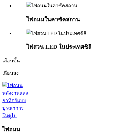
ไฟถนนในคาซัคสถาน
ไฟสวน LED ในประเทศชิลี
เลื่อนขึ้น
เลื่อนลง
ไฟถนน