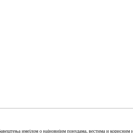
бавештења имејлом о најновијим понудама, вестима и корисним 