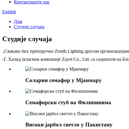
Контактирајте нас
English
Дом
Студије случаја
Студије случаја
„Свакако бих препоручио Zenith Lighting другим организацијам
-Г. Халид (власник компаније Zayel Co., Ltd, са седиштем на Бл
Соларни семафор у Мјанмару
Семафорски стуб на Филипинима
Високи јарбол светло у Пакистану