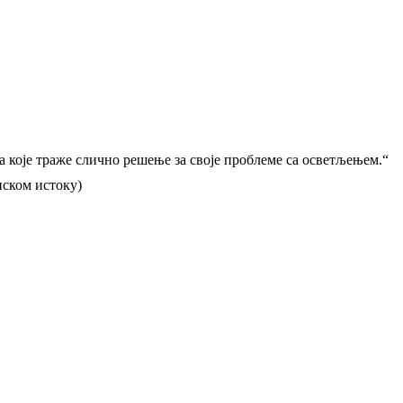
а које траже слично решење за своје проблеме са осветљењем.“
иском истоку)