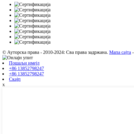
© Ауторска права - 2010-2024: Сва права задржана.
Мапа сајта
Пошаљи имејл
+86 13852798247
+86 13852798247
Скајп
x