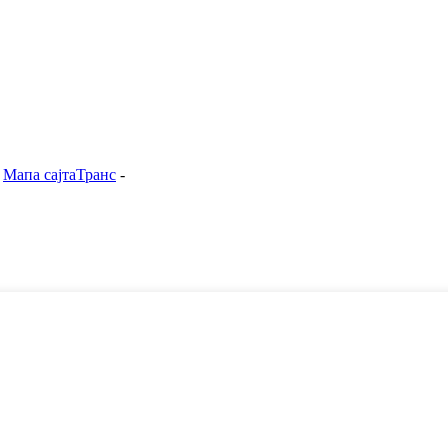
-
Мапа сајтаТранс
-