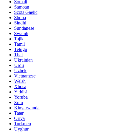
Somali
Samoan
Scots Gaelic
Shona
Sindhi
Sundanese
Swahili
Tajik
Tamil
Telugu
Thai
Ukrainian
Urdu
Uzbek
Vietnamese
Welsh
Xhosa
Yiddish
Yoruba
Zulu
Kinyarwanda
Tatar
Oriya
Turkmen
Uyghur