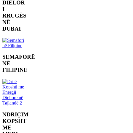
DIELOR
I
RRUGËS
NË
DUBAI
SEMAFORË
NË
FILIPINE
NDRIÇIM
KOPSHT
ME