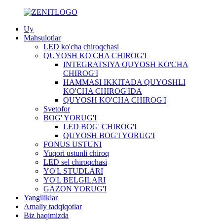
Uy
Mahsulotlar
LED ko'cha chiroqchasi
QUYOSH KO'CHA CHIROG'I
INTEGRATSIYA QUYOSH KO'CHA
CHIROG'I
HAMMASI IKKITADA QUYOSHLI
KO'CHA CHIROG'IDA
QUYOSH KO'CHA CHIROG'I
Svetofor
BOG' YORUG'I
LED BOG' CHIROG'I
QUYOSH BOG'I YORUG'I
FONUS USTUNI
Yuqori ustunli chiroq
LED sel chiroqchasi
YO'L STUDLARI
YO'L BELGILARI
GAZON YORUG'I
Yangiliklar
Amaliy tadqiqotlar
Biz haqimizda