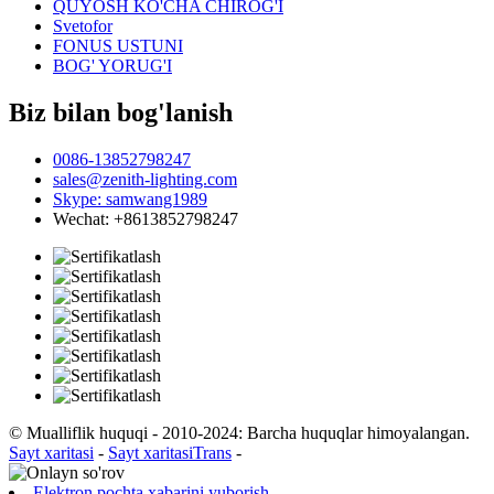
QUYOSH KO'CHA CHIROG'I
Svetofor
FONUS USTUNI
BOG' YORUG'I
Biz bilan bog'lanish
0086-13852798247
sales@zenith-lighting.com
Skype: samwang1989
Wechat: +8613852798247
© Mualliflik huquqi - 2010-2024: Barcha huquqlar himoyalangan.
Sayt xaritasi
-
Sayt xaritasiTrans
-
Elektron pochta xabarini yuborish