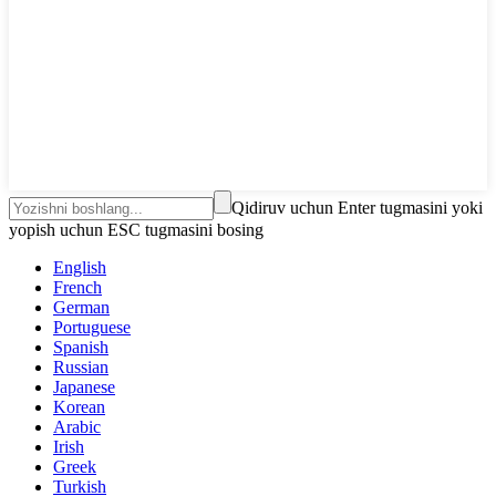
Qidiruv uchun Enter tugmasini yoki
yopish uchun ESC tugmasini bosing
English
French
German
Portuguese
Spanish
Russian
Japanese
Korean
Arabic
Irish
Greek
Turkish