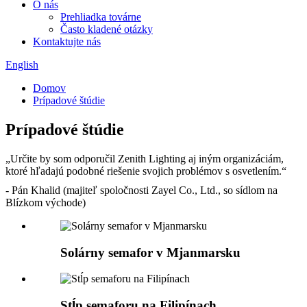
O nás
Prehliadka továrne
Často kladené otázky
Kontaktujte nás
English
Domov
Prípadové štúdie
Prípadové štúdie
„Určite by som odporučil Zenith Lighting aj iným organizáciám,
ktoré hľadajú podobné riešenie svojich problémov s osvetlením.“
- Pán Khalid (majiteľ spoločnosti Zayel Co., Ltd., so sídlom na
Blízkom východe)
Solárny semafor v Mjanmarsku
Stĺp semaforu na Filipínach