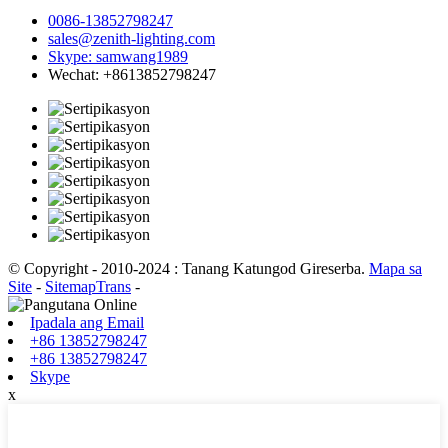
0086-13852798247
sales@zenith-lighting.com
Skype: samwang1989
Wechat: +8613852798247
© Copyright - 2010-2024 : Tanang Katungod Gireserba.
Mapa sa
Site
-
SitemapTrans
-
Ipadala ang Email
+86 13852798247
+86 13852798247
Skype
x