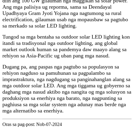
diin ang 100 GW gilauman nga maggikan sa solar power.
Ang mga palisiya ug reporma, sama sa Deendayal
Upadhyaya Gram Jyoti Yojana nga nagtumong sa rural
electrification, gilauman usab nga mopausbaw sa pagtubo
sa merkado sa solar LED lighting.
Tungod sa mga bentaha sa outdoor solar LED lighting kon
itandi sa tradisyonal nga outdoor lighting, ang global
market outlook human sa pandemya daw maayo alang sa
rehiyon sa Asia-Pacific ug uban pang mga nasud.
Dugang pa, ang paspas nga pagtubo sa populasyon sa
rehiyon nagduso sa pamuhunan sa pagpalambo sa
imprastraktura, nga nagdugang sa panginahanglan alang sa
mga outdoor solar LED. Ang mga tiggama ug gobyerno sa
daghang mga nasud aktibo nga nangita og mga solusyon sa
produksiyon sa enerhiya nga barato, nga nagpunting sa
paghiusa sa mga solar system nga adunay mas berde nga
mga alternatibo sa enerhiya.
Oras sa pag-post: Nob-07-2024