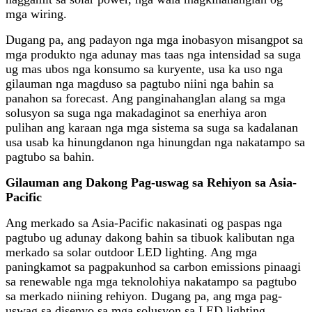
mga wiring.
Dugang pa, ang padayon nga mga inobasyon misangpot sa
mga produkto nga adunay mas taas nga intensidad sa suga
ug mas ubos nga konsumo sa kuryente, usa ka uso nga
gilauman nga magduso sa pagtubo niini nga bahin sa
panahon sa forecast. Ang panginahanglan alang sa mga
solusyon sa suga nga makadaginot sa enerhiya aron
pulihan ang karaan nga mga sistema sa suga sa kadalanan
usa usab ka hinungdanon nga hinungdan nga nakatampo sa
pagtubo sa bahin.
Gilauman ang Dakong Pag-uswag sa Rehiyon sa Asia-
Pacific
Ang merkado sa Asia-Pacific nakasinati og paspas nga
pagtubo ug adunay dakong bahin sa tibuok kalibutan nga
merkado sa solar outdoor LED lighting. Ang mga
paningkamot sa pagpakunhod sa carbon emissions pinaagi
sa renewable nga mga teknolohiya nakatampo sa pagtubo
sa merkado niining rehiyon. Dugang pa, ang mga pag-
uswag sa disenyo sa mga solusyon sa LED lighting