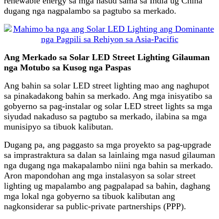
renewable energy sa mga nasud sama sa India ug China
dugang nga nagpalambo sa pagtubo sa merkado.
Ang Merkado sa Solar LED Street Lighting Gilauman
nga Motubo sa Kusog nga Paspas
Ang bahin sa solar LED street lighting mao ang naghupot
sa pinakadakong bahin sa merkado. Ang mga inisyatibo sa
gobyerno sa pag-instalar og solar LED street lights sa mga
siyudad nakaduso sa pagtubo sa merkado, ilabina sa mga
munisipyo sa tibuok kalibutan.
Dugang pa, ang paggasto sa mga proyekto sa pag-upgrade
sa imprastraktura sa dalan sa lainlaing mga nasud gilauman
nga dugang nga makapalambo niini nga bahin sa merkado.
Aron mapondohan ang mga instalasyon sa solar street
lighting ug mapalambo ang pagpalapad sa bahin, daghang
mga lokal nga gobyerno sa tibuok kalibutan ang
nagkonsiderar sa public-private partnerships (PPP).