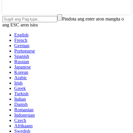
Pindota ang enter aron mangita o
ang ESC aron isira
English
French
German
Portuguese
Spanish
Russian
Japanese
Korean
Arabic
Irish
Greek
Turkish
Italian
Danish
Romanian
Indonesian
Czech
Afrikaans
Swedish