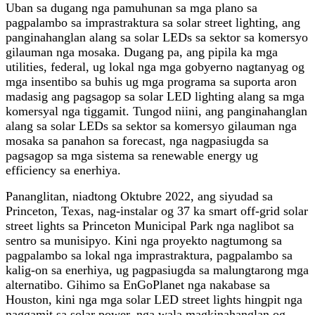
Uban sa dugang nga pamuhunan sa mga plano sa
pagpalambo sa imprastraktura sa solar street lighting, ang
panginahanglan alang sa solar LEDs sa sektor sa komersyo
gilauman nga mosaka. Dugang pa, ang pipila ka mga
utilities, federal, ug lokal nga mga gobyerno nagtanyag og
mga insentibo sa buhis ug mga programa sa suporta aron
madasig ang pagsagop sa solar LED lighting alang sa mga
komersyal nga tiggamit. Tungod niini, ang panginahanglan
alang sa solar LEDs sa sektor sa komersyo gilauman nga
mosaka sa panahon sa forecast, nga nagpasiugda sa
pagsagop sa mga sistema sa renewable energy ug
efficiency sa enerhiya.
Pananglitan, niadtong Oktubre 2022, ang siyudad sa
Princeton, Texas, nag-instalar og 37 ka smart off-grid solar
street lights sa Princeton Municipal Park nga naglibot sa
sentro sa munisipyo. Kini nga proyekto nagtumong sa
pagpalambo sa lokal nga imprastraktura, pagpalambo sa
kalig-on sa enerhiya, ug pagpasiugda sa malungtarong mga
alternatibo. Gihimo sa EnGoPlanet nga nakabase sa
Houston, kini nga mga solar LED street lights hingpit nga
naggamit sa solar power, nga wala magkinahanglan og