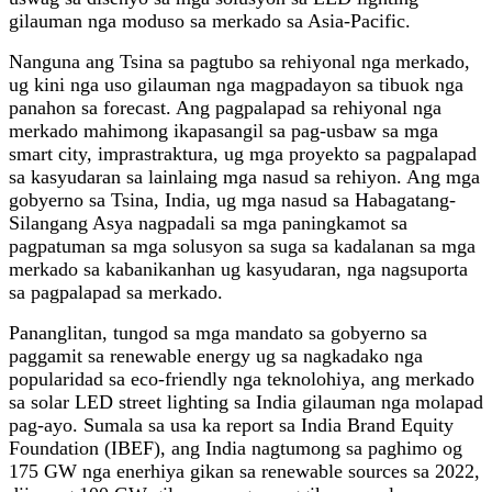
gilauman nga moduso sa merkado sa Asia-Pacific.
Nanguna ang Tsina sa pagtubo sa rehiyonal nga merkado,
ug kini nga uso gilauman nga magpadayon sa tibuok nga
panahon sa forecast. Ang pagpalapad sa rehiyonal nga
merkado mahimong ikapasangil sa pag-usbaw sa mga
smart city, imprastraktura, ug mga proyekto sa pagpalapad
sa kasyudaran sa lainlaing mga nasud sa rehiyon. Ang mga
gobyerno sa Tsina, India, ug mga nasud sa Habagatang-
Silangang Asya nagpadali sa mga paningkamot sa
pagpatuman sa mga solusyon sa suga sa kadalanan sa mga
merkado sa kabanikanhan ug kasyudaran, nga nagsuporta
sa pagpalapad sa merkado.
Pananglitan, tungod sa mga mandato sa gobyerno sa
paggamit sa renewable energy ug sa nagkadako nga
popularidad sa eco-friendly nga teknolohiya, ang merkado
sa solar LED street lighting sa India gilauman nga molapad
pag-ayo. Sumala sa usa ka report sa India Brand Equity
Foundation (IBEF), ang India nagtumong sa paghimo og
175 GW nga enerhiya gikan sa renewable sources sa 2022,