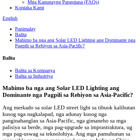
Mga Kanunayng Pangutana (FAQs)
Kontaka Kami
English
Panimalay
Balita
Mahimo ba nga ang Solar LED Lighting ang Dominante nga
Pagpili sa Rehiyon sa Asia-Pacific?
Balita
Balita sa Kompanya
Balita sa Industriya
Mahimo ba nga ang Solar LED Lighting ang
Dominante nga Pagpili sa Rehiyon sa Asia-Pacific?
Ang merkado sa solar LED street light sa tibuok kalibutan
kusog nga nagkalapad, nga adunay kusog nga
panginahanglan sa Asia-Pacific, nga gimaneho sa mga
palisiya sa berde, mga pag-upgrade sa imprastraktura, ug
mga pag-uswag sa teknolohiya. Ang mga pamuhunan sa