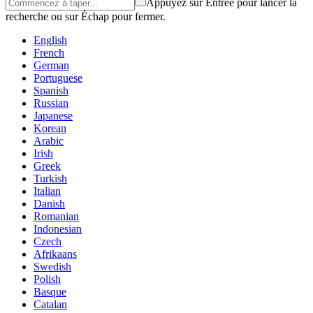
Appuyez sur Entrée pour lancer la
recherche ou sur Échap pour fermer.
English
French
German
Portuguese
Spanish
Russian
Japanese
Korean
Arabic
Irish
Greek
Turkish
Italian
Danish
Romanian
Indonesian
Czech
Afrikaans
Swedish
Polish
Basque
Catalan