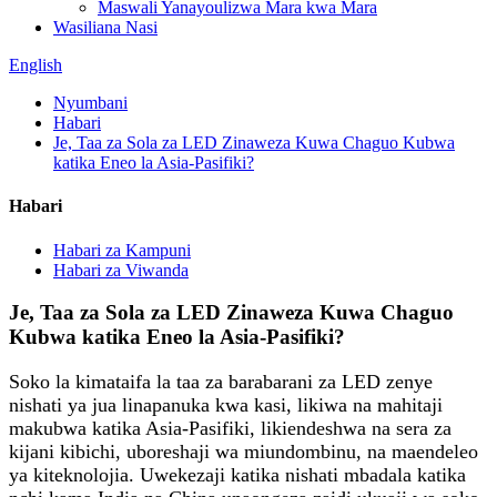
Maswali Yanayoulizwa Mara kwa Mara
Wasiliana Nasi
English
Nyumbani
Habari
Je, Taa za Sola za LED Zinaweza Kuwa Chaguo Kubwa
katika Eneo la Asia-Pasifiki?
Habari
Habari za Kampuni
Habari za Viwanda
Je, Taa za Sola za LED Zinaweza Kuwa Chaguo
Kubwa katika Eneo la Asia-Pasifiki?
Soko la kimataifa la taa za barabarani za LED zenye
nishati ya jua linapanuka kwa kasi, likiwa na mahitaji
makubwa katika Asia-Pasifiki, likiendeshwa na sera za
kijani kibichi, uboreshaji wa miundombinu, na maendeleo
ya kiteknolojia. Uwekezaji katika nishati mbadala katika