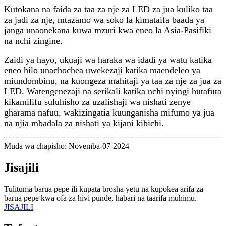
Kutokana na faida za taa za nje za LED za jua kuliko taa
za jadi za nje, mtazamo wa soko la kimataifa baada ya
janga unaonekana kuwa mzuri kwa eneo la Asia-Pasifiki
na nchi zingine.
Zaidi ya hayo, ukuaji wa haraka wa idadi ya watu katika
eneo hilo unachochea uwekezaji katika maendeleo ya
miundombinu, na kuongeza mahitaji ya taa za nje za jua za
LED. Watengenezaji na serikali katika nchi nyingi hutafuta
kikamilifu suluhisho za uzalishaji wa nishati zenye
gharama nafuu, wakizingatia kuunganisha mifumo ya jua
na njia mbadala za nishati ya kijani kibichi.
Muda wa chapisho: Novemba-07-2024
Jisajili
Tulituma barua pepe ili kupata brosha yetu na kupokea arifa za
barua pepe kwa ofa za hivi punde, habari na taarifa muhimu.
JISAJILI