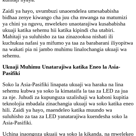
Zaidi ya hayo, uvumbuzi unaoendelea umesababisha
bidhaa zenye kiwango cha juu cha mwanga na matumizi
ya chini ya nguvu, mwelekeo unaotarajiwa kusababisha
ukuaji katika sehemu hii katika kipindi cha utabiri.
Mahitaji ya suluhisho za taa zinazookoa nishati ili
kuchukua nafasi ya mifumo ya taa za barabarani iliyopitwa
na wakati pia ni jambo muhimu linalochangia ukuaji wa
sehemu.
Ukuaji Muhimu Unatarajiwa katika Eneo la Asia-
Pasifiki
Soko la Asia-Pasifiki linapata ukuaji wa haraka na lina
sehemu kubwa ya soko la kimataifa la taa za LED za jua
za nje. Juhudi za kupunguza uzalishaji wa kaboni kupitia
teknolojia mbadala zinachangia ukuaji wa soko katika eneo
hili. Zaidi ya hayo, maendeleo katika muundo wa
suluhisho za taa za LED yanatarajiwa kuendesha soko la
Asia-Pasifiki.
Uchina inaongoza ukuaji wa soko la kikanda, na mwelekeo