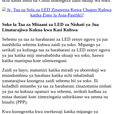
nchi kama India na China unaongeza zaidi ukuaji wa soko.
Soko la Taa za Mitaani za LED za Nishati ya Jua
Linatarajiwa Kukua kwa Kasi Kubwa
Sehemu ya taa za barabarani za LED zenye nguvu ya jua
inashikilia sehemu kubwa zaidi ya soko. Mipango ya
serikali ya kufunga taa za barabarani za LED zenye nguvu
ya jua katika miji imesababisha ukuaji wa soko, haswa
katika manispaa kote ulimwenguni.
Zaidi ya hayo, matumizi katika miradi ya uboreshaji wa
miundombinu ya barabara katika nchi mbalimbali
yanatarajiwa kuongeza zaidi sehemu hii ya soko. Ili
kufadhili mitambo ya taa za barabarani zinazotumia nishati
ya jua na kukuza upanuzi wa sehemu, serikali kadhaa za
mitaa duniani kote zimezingatia ushirikiano wa umma na
binafsi (PPP).
Kwa kuongezeka kwa uwekezaji katika mipango ya