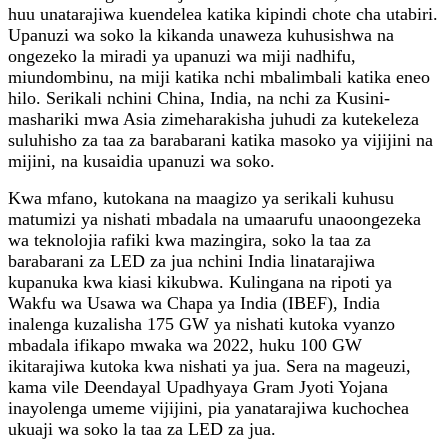
huu unatarajiwa kuendelea katika kipindi chote cha utabiri.
Upanuzi wa soko la kikanda unaweza kuhusishwa na
ongezeko la miradi ya upanuzi wa miji nadhifu,
miundombinu, na miji katika nchi mbalimbali katika eneo
hilo. Serikali nchini China, India, na nchi za Kusini-
mashariki mwa Asia zimeharakisha juhudi za kutekeleza
suluhisho za taa za barabarani katika masoko ya vijijini na
mijini, na kusaidia upanuzi wa soko.
Kwa mfano, kutokana na maagizo ya serikali kuhusu
matumizi ya nishati mbadala na umaarufu unaoongezeka
wa teknolojia rafiki kwa mazingira, soko la taa za
barabarani za LED za jua nchini India linatarajiwa
kupanuka kwa kiasi kikubwa. Kulingana na ripoti ya
Wakfu wa Usawa wa Chapa ya India (IBEF), India
inalenga kuzalisha 175 GW ya nishati kutoka vyanzo
mbadala ifikapo mwaka wa 2022, huku 100 GW
ikitarajiwa kutoka kwa nishati ya jua. Sera na mageuzi,
kama vile Deendayal Upadhyaya Gram Jyoti Yojana
inayolenga umeme vijijini, pia yanatarajiwa kuchochea
ukuaji wa soko la taa za LED za jua.