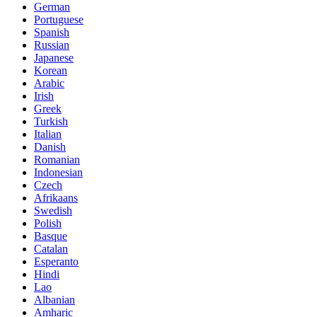
German
Portuguese
Spanish
Russian
Japanese
Korean
Arabic
Irish
Greek
Turkish
Italian
Danish
Romanian
Indonesian
Czech
Afrikaans
Swedish
Polish
Basque
Catalan
Esperanto
Hindi
Lao
Albanian
Amharic