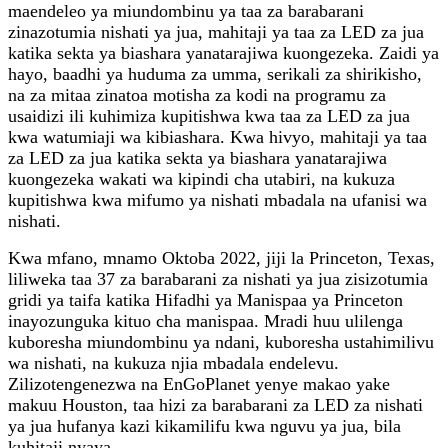
maendeleo ya miundombinu ya taa za barabarani
zinazotumia nishati ya jua, mahitaji ya taa za LED za jua
katika sekta ya biashara yanatarajiwa kuongezeka. Zaidi ya
hayo, baadhi ya huduma za umma, serikali za shirikisho,
na za mitaa zinatoa motisha za kodi na programu za
usaidizi ili kuhimiza kupitishwa kwa taa za LED za jua
kwa watumiaji wa kibiashara. Kwa hivyo, mahitaji ya taa
za LED za jua katika sekta ya biashara yanatarajiwa
kuongezeka wakati wa kipindi cha utabiri, na kukuza
kupitishwa kwa mifumo ya nishati mbadala na ufanisi wa
nishati.
Kwa mfano, mnamo Oktoba 2022, jiji la Princeton, Texas,
liliweka taa 37 za barabarani za nishati ya jua zisizotumia
gridi ya taifa katika Hifadhi ya Manispaa ya Princeton
inayozunguka kituo cha manispaa. Mradi huu ulilenga
kuboresha miundombinu ya ndani, kuboresha ustahimilivu
wa nishati, na kukuza njia mbadala endelevu.
Zilizotengenezwa na EnGoPlanet yenye makao yake
makuu Houston, taa hizi za barabarani za LED za nishati
ya jua hufanya kazi kikamilifu kwa nguvu ya jua, bila
kuhitaji nyaya.