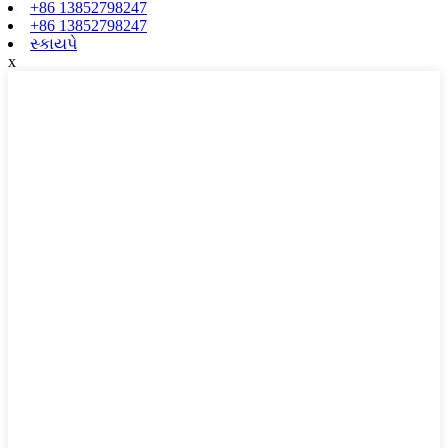
+86 13852798247
+86 13852798247
સ્કાયપે
x