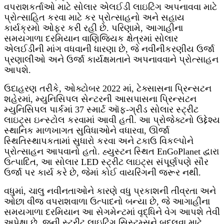
વપરાશકર્તાઓ માટે સોલાર એલઈડી લાઇટિંગ અપનાવવા માટે
પ્રોત્સાહિત કરવા માટે કર પ્રોત્સાહનો અને સહાય
કાર્યક્રમો ઓફર કરી રહી છે. પરિણામે, આગાહીના
સમયગાળા દરમિયાન વાણિજ્યિક ક્ષેત્રમાં સોલાર
એલઈડીની માંગ વધવાની ધારણા છે, જે નવીનીકરણીય ઉર્જા
પ્રણાલીઓ અને ઉર્જા કાર્યક્ષમતાને અપનાવવાને પ્રોત્સાહન
આપશે.
ઉદાહરણ તરીકે, ઓક્ટોબર 2022 માં, ટેક્સાસના પ્રિન્સટન
શહેરમાં, મ્યુનિસિપલ સેન્ટરની આસપાસના પ્રિન્સટન
મ્યુનિસિપલ પાર્કમાં 37 સ્માર્ટ ઑફ-ગ્રીડ સોલાર સ્ટ્રીટ
લાઇટ્સ ઇન્સ્ટોલ કરવામાં આવી હતી. આ પ્રોજેક્ટનો ઉદ્દેશ્ય
સ્થાનિક માળખાગત સુવિધાઓને વધારવા, ઊર્જા
સ્થિતિસ્થાપકતામાં સુધારો કરવા અને ટકાઉ વિકલ્પોને
પ્રોત્સાહન આપવાનો હતો. હ્યુસ્ટન સ્થિત EnGoPlanet દ્વારા
ઉત્પાદિત, આ સોલાર LED સ્ટ્રીટ લાઇટ્સ સંપૂર્ણપણે સૌર
ઉર્જા પર કાર્ય કરે છે, જેમાં કોઈ વાયરિંગની જરૂર નથી.
વધુમાં, ચાલુ નવીનતાઓને કારણે વધુ પ્રકાશની તીવ્રતા અને
ઓછા વીજ વપરાશવાળા ઉત્પાદનો બન્યા છે, જે આગાહીના
સમયગાળા દરમિયાન આ સેગમેન્ટમાં વૃદ્ધિને વેગ આપશે તેવી
અપેક્ષા છે. જૂની સ્ટ્રીટ લાઇટિંગ સિસ્ટમ્સને બદલવા માટે