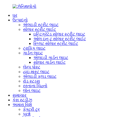
ઘર
ઉત્પાદનો
એલઇડી સ્ટ્રીટ લાઇટ
સોલાર સ્ટ્રીટ લાઈટ
ઇન્ટિગ્રેટેડ સોલાર સ્ટ્રીટ લાઇટ
ઓલ ઇન ટુ સોલાર સ્ટ્રીટ લાઈટ
સ્પ્લિટ સોલાર સ્ટ્રીટ લાઈટ
ટ્રાફિક લાઇટ
ગાર્ડન લાઇટ
એલઇડી ગાર્ડન લાઇટ
સોલાર ગાર્ડન લાઈટ
લેમ્પ પોસ્ટ
હાઇ માસ્ટ લાઇટ
એલઇડી ફ્લડ લાઇટ
રોડ સ્ટડ્સ
રસ્તાના ચિહ્નો
લૉન લાઇટ
સમાચાર
કેસ સ્ટડીઝ
અમારા વિશે
ફેક્ટરી ટૂર
પ્રશ્નો