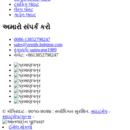
ટ્રાફિક લાઇટ
લેમ્પ પોસ્ટ
ગાર્ડન લાઇટ
અમારો સંપર્ક કરો
0086-13852798247
sales@zenith-lighting.com
સ્કાયપે: samwang1989
વેચેટ: +8613852798247
© કૉપિરાઇટ - ૨૦૧૦-૨૦૨૪ : સર્વાધિકાર સુરક્ષિત.
સાઇટમેપ
-
સાઇટમેપટ્રાન્સ
-
ઈમેલ મોકલો