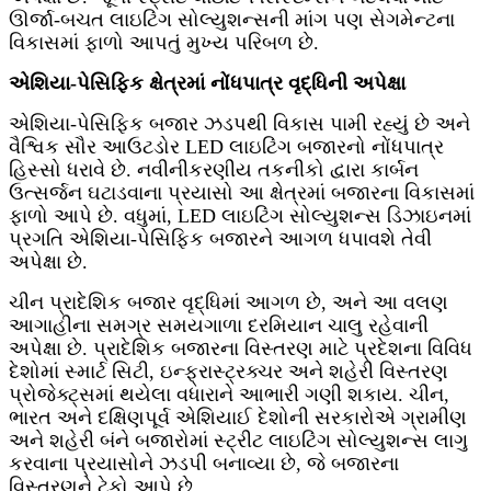
ઊર્જા-બચત લાઇટિંગ સોલ્યુશન્સની માંગ પણ સેગમેન્ટના
વિકાસમાં ફાળો આપતું મુખ્ય પરિબળ છે.
એશિયા-પેસિફિક ક્ષેત્રમાં નોંધપાત્ર વૃદ્ધિની અપેક્ષા
એશિયા-પેસિફિક બજાર ઝડપથી વિકાસ પામી રહ્યું છે અને
વૈશ્વિક સૌર આઉટડોર LED લાઇટિંગ બજારનો નોંધપાત્ર
હિસ્સો ધરાવે છે. નવીનીકરણીય તકનીકો દ્વારા કાર્બન
ઉત્સર્જન ઘટાડવાના પ્રયાસો આ ક્ષેત્રમાં બજારના વિકાસમાં
ફાળો આપે છે. વધુમાં, LED લાઇટિંગ સોલ્યુશન્સ ડિઝાઇનમાં
પ્રગતિ એશિયા-પેસિફિક બજારને આગળ ધપાવશે તેવી
અપેક્ષા છે.
ચીન પ્રાદેશિક બજાર વૃદ્ધિમાં આગળ છે, અને આ વલણ
આગાહીના સમગ્ર સમયગાળા દરમિયાન ચાલુ રહેવાની
અપેક્ષા છે. પ્રાદેશિક બજારના વિસ્તરણ માટે પ્રદેશના વિવિધ
દેશોમાં સ્માર્ટ સિટી, ઇન્ફ્રાસ્ટ્રક્ચર અને શહેરી વિસ્તરણ
પ્રોજેક્ટ્સમાં થયેલા વધારાને આભારી ગણી શકાય. ચીન,
ભારત અને દક્ષિણપૂર્વ એશિયાઈ દેશોની સરકારોએ ગ્રામીણ
અને શહેરી બંને બજારોમાં સ્ટ્રીટ લાઇટિંગ સોલ્યુશન્સ લાગુ
કરવાના પ્રયાસોને ઝડપી બનાવ્યા છે, જે બજારના
વિસ્તરણને ટેકો આપે છે.