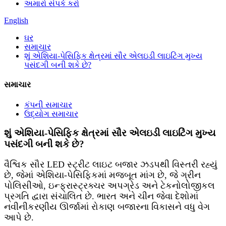
અમારો સંપર્ક કરો
English
ઘર
સમાચાર
શું એશિયા-પેસિફિક ક્ષેત્રમાં સૌર એલઇડી લાઇટિંગ મુખ્ય
પસંદગી બની શકે છે?
સમાચાર
કંપની સમાચાર
ઉદ્યોગ સમાચાર
શું એશિયા-પેસિફિક ક્ષેત્રમાં સૌર એલઇડી લાઇટિંગ મુખ્ય
પસંદગી બની શકે છે?
વૈશ્વિક સૌર LED સ્ટ્રીટ લાઇટ બજાર ઝડપથી વિસ્તરી રહ્યું
છે, જેમાં એશિયા-પેસિફિકમાં મજબૂત માંગ છે, જે ગ્રીન
પોલિસીઓ, ઇન્ફ્રાસ્ટ્રક્ચર અપગ્રેડ અને ટેકનોલોજીકલ
પ્રગતિ દ્વારા સંચાલિત છે. ભારત અને ચીન જેવા દેશોમાં
નવીનીકરણીય ઊર્જામાં રોકાણ બજારના વિકાસને વધુ વેગ
આપે છે.