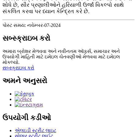
શોધે છે, સૌર પ્રણાલીઓને હરિયાળી ઉર્જા વિકલ્પો સાથે
સંકલિત કરવા પર ધ્યાન કેન્દ્રિત કરે છે.
પોસ્ટ સમય: નવેમ્બર-07-2024
સબ્સ્ક્રાઇબ કરો
અમારા બ્રોશર મેળવવા અને નવીનતમ ઑફર્સ, સમાચાર અને
ઉપયોગી માહિતી માટે ઇમેઇલ ચેતવણીઓ મેળવવા માટે ઇમેઇલ
મોકલ્યો.
સબ્સ્ક્રાઇબ કરો
અમને અનુસરો
ઉપયોગી કડીઓ
એલઇડી સ્ટ્રીટ લાઇટ
સોલાર સ્ટ્રીટ લાઈટ