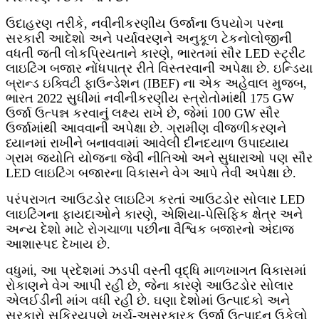
ઉદાહરણ તરીકે, નવીનીકરણીય ઉર્જાના ઉપયોગ પરના
સરકારી આદેશો અને પર્યાવરણને અનુકૂળ ટેકનોલોજીની
વધતી જતી લોકપ્રિયતાને કારણે, ભારતમાં સૌર LED સ્ટ્રીટ
લાઇટિંગ બજાર નોંધપાત્ર રીતે વિસ્તરવાની અપેક્ષા છે. ઇન્ડિયા
બ્રાન્ડ ઇક્વિટી ફાઉન્ડેશન (IBEF) ના એક અહેવાલ મુજબ,
ભારત 2022 સુધીમાં નવીનીકરણીય સ્ત્રોતોમાંથી 175 GW
ઉર્જા ઉત્પન્ન કરવાનું લક્ષ્ય રાખે છે, જેમાં 100 GW સૌર
ઉર્જામાંથી આવવાની અપેક્ષા છે. ગ્રામીણ વીજળીકરણને
ધ્યાનમાં રાખીને બનાવવામાં આવેલી દીનદયાળ ઉપાધ્યાય
ગ્રામ જ્યોતિ યોજના જેવી નીતિઓ અને સુધારાઓ પણ સૌર
LED લાઇટિંગ બજારના વિકાસને વેગ આપે તેવી અપેક્ષા છે.
પરંપરાગત આઉટડોર લાઇટિંગ કરતાં આઉટડોર સોલાર LED
લાઇટિંગના ફાયદાઓને કારણે, એશિયા-પેસિફિક ક્ષેત્ર અને
અન્ય દેશો માટે રોગચાળા પછીના વૈશ્વિક બજારનો અંદાજ
આશાસ્પદ દેખાય છે.
વધુમાં, આ પ્રદેશમાં ઝડપી વસ્તી વૃદ્ધિ માળખાગત વિકાસમાં
રોકાણને વેગ આપી રહી છે, જેના કારણે આઉટડોર સોલાર
એલઈડીની માંગ વધી રહી છે. ઘણા દેશોમાં ઉત્પાદકો અને
સરકારો સક્રિયપણે ખર્ચ-અસરકારક ઉર્જા ઉત્પાદન ઉકેલો