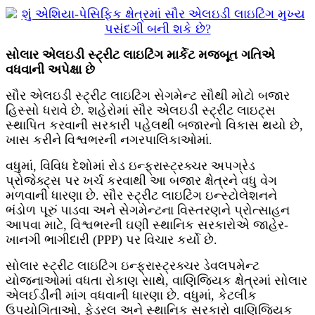
સોલાર એલઇડી સ્ટ્રીટ લાઇટિંગ માર્કેટ મજબૂત ગતિએ
વધવાની અપેક્ષા છે
સૌર એલઇડી સ્ટ્રીટ લાઇટિંગ સેગમેન્ટ સૌથી મોટો બજાર
હિસ્સો ધરાવે છે. શહેરોમાં સૌર એલઇડી સ્ટ્રીટ લાઇટ્સ
સ્થાપિત કરવાની સરકારી પહેલથી બજારનો વિકાસ થયો છે,
ખાસ કરીને વિશ્વભરની નગરપાલિકાઓમાં.
વધુમાં, વિવિધ દેશોમાં રોડ ઇન્ફ્રાસ્ટ્રક્ચર અપગ્રેડ
પ્રોજેક્ટ્સ પર ખર્ચ કરવાથી આ બજાર ક્ષેત્રને વધુ વેગ
મળવાની ધારણા છે. સૌર સ્ટ્રીટ લાઇટિંગ ઇન્સ્ટોલેશનને
ભંડોળ પૂરું પાડવા અને સેગમેન્ટના વિસ્તરણને પ્રોત્સાહન
આપવા માટે, વિશ્વભરની ઘણી સ્થાનિક સરકારોએ જાહેર-
ખાનગી ભાગીદારી (PPP) પર વિચાર કર્યો છે.
સોલાર સ્ટ્રીટ લાઇટિંગ ઇન્ફ્રાસ્ટ્રક્ચર ડેવલપમેન્ટ
યોજનાઓમાં વધતા રોકાણ સાથે, વાણિજ્યિક ક્ષેત્રમાં સોલાર
એલઈડીની માંગ વધવાની ધારણા છે. વધુમાં, કેટલીક
ઉપયોગિતાઓ, ફેડરલ અને સ્થાનિક સરકારો વાણિજ્યિક