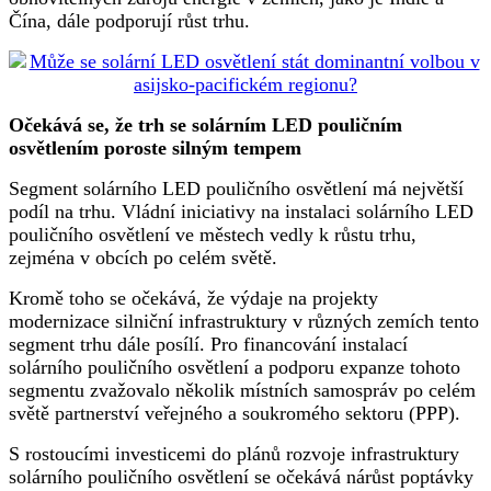
Čína, dále podporují růst trhu.
Očekává se, že trh se solárním LED pouličním
osvětlením poroste silným tempem
Segment solárního LED pouličního osvětlení má největší
podíl na trhu. Vládní iniciativy na instalaci solárního LED
pouličního osvětlení ve městech vedly k růstu trhu,
zejména v obcích po celém světě.
Kromě toho se očekává, že výdaje na projekty
modernizace silniční infrastruktury v různých zemích tento
segment trhu dále posílí. Pro financování instalací
solárního pouličního osvětlení a podporu expanze tohoto
segmentu zvažovalo několik místních samospráv po celém
světě partnerství veřejného a soukromého sektoru (PPP).
S rostoucími investicemi do plánů rozvoje infrastruktury
solárního pouličního osvětlení se očekává nárůst poptávky