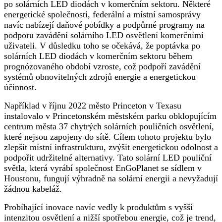
po solárních LED diodách v komerčním sektoru. Některé
energetické společnosti, federální a místní samosprávy
navíc nabízejí daňové pobídky a podpůrné programy na
podporu zavádění solárního LED osvětlení komerčními
uživateli. V důsledku toho se očekává, že poptávka po
solárních LED diodách v komerčním sektoru během
prognózovaného období vzroste, což podpoří zavádění
systémů obnovitelných zdrojů energie a energetickou
účinnost.
Například v říjnu 2022 město Princeton v Texasu
instalovalo v Princetonském městském parku obklopujícím
centrum města 37 chytrých solárních pouličních osvětlení,
které nejsou zapojeny do sítě. Cílem tohoto projektu bylo
zlepšit místní infrastrukturu, zvýšit energetickou odolnost a
podpořit udržitelné alternativy. Tato solární LED pouliční
světla, která vyrábí společnost EnGoPlanet se sídlem v
Houstonu, fungují výhradně na solární energii a nevyžadují
žádnou kabeláž.
Probíhající inovace navíc vedly k produktům s vyšší
intenzitou osvětlení a nižší spotřebou energie, což je trend,