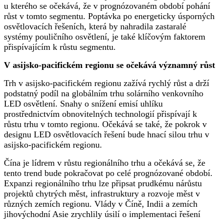
u kterého se očekává, že v prognózovaném období pohání
růst v tomto segmentu. Poptávka po energeticky úsporných
osvětlovacích řešeních, která by nahradila zastaralé
systémy pouličního osvětlení, je také klíčovým faktorem
přispívajícím k růstu segmentu.
V asijsko-pacifickém regionu se očekává významný růst
Trh v asijsko-pacifickém regionu zažívá rychlý růst a drží
podstatný podíl na globálním trhu solárního venkovního
LED osvětlení. Snahy o snížení emisí uhlíku
prostřednictvím obnovitelných technologií přispívají k
růstu trhu v tomto regionu. Očekává se také, že pokrok v
designu LED osvětlovacích řešení bude hnací silou trhu v
asijsko-pacifickém regionu.
Čína je lídrem v růstu regionálního trhu a očekává se, že
tento trend bude pokračovat po celé prognózované období.
Expanzi regionálního trhu lze připsat prudkému nárůstu
projektů chytrých měst, infrastruktury a rozvoje měst v
různých zemích regionu. Vlády v Číně, Indii a zemích
jihovýchodní Asie zrychlily úsilí o implementaci řešení