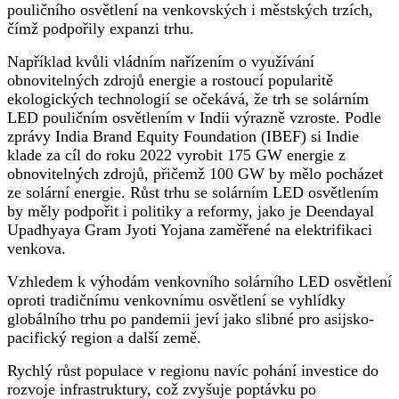
pouličního osvětlení na venkovských i městských trzích,
čímž podpořily expanzi trhu.
Například kvůli vládním nařízením o využívání
obnovitelných zdrojů energie a rostoucí popularitě
ekologických technologií se očekává, že trh se solárním
LED pouličním osvětlením v Indii výrazně vzroste. Podle
zprávy India Brand Equity Foundation (IBEF) si Indie
klade za cíl do roku 2022 vyrobit 175 GW energie z
obnovitelných zdrojů, přičemž 100 GW by mělo pocházet
ze solární energie. Růst trhu se solárním LED osvětlením
by měly podpořit i politiky a reformy, jako je Deendayal
Upadhyaya Gram Jyoti Yojana zaměřené na elektrifikaci
venkova.
Vzhledem k výhodám venkovního solárního LED osvětlení
oproti tradičnímu venkovnímu osvětlení se vyhlídky
globálního trhu po pandemii jeví jako slibné pro asijsko-
pacifický region a další země.
Rychlý růst populace v regionu navíc pohání investice do
rozvoje infrastruktury, což zvyšuje poptávku po