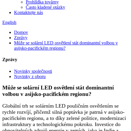
Prohlídka továrny
Často kladené otázky
Kontaktujte nás
English
Domov
Zprávy
Může se solární LED osvětlení stát dominantní volbou v
asijsko-pacifickém regionu?
Zprávy
Novinky společnosti
Novinky z oboru
Může se solární LED osvětlení stát dominantní
volbou v asijsko-pacifickém regionu?
Globální trh se solárním LED pouličním osvětlením se
rychle rozvíjí, přičemž silná poptávka je patrná v asijsko-
pacifickém regionu, a to díky zelené politice, modernizaci
infrastruktury a technologickému pokroku. Investice do
obnovitelných zdrojů energie v zemích, jako je Indie a