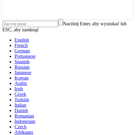
Naciśnij Enter, aby wyszukać lub
ESC, aby zamknąć
English
French
German
Portuguese
Spanish
Russian
Japanese
Korean
Arabic
Irish
Greek
Turkish
Italian
Danish
Romanian
Indonesian
Czech
Afrikaans