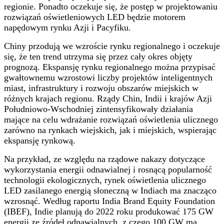
regionie. Ponadto oczekuje się, że postęp w projektowaniu
rozwiązań oświetleniowych LED będzie motorem
napędowym rynku Azji i Pacyfiku.
Chiny przodują we wzroście rynku regionalnego i oczekuje
się, że ten trend utrzyma się przez cały okres objęty
prognozą. Ekspansję rynku regionalnego można przypisać
gwałtownemu wzrostowi liczby projektów inteligentnych
miast, infrastruktury i rozwoju obszarów miejskich w
różnych krajach regionu. Rządy Chin, Indii i krajów Azji
Południowo-Wschodniej zintensyfikowały działania
mające na celu wdrażanie rozwiązań oświetlenia ulicznego
zarówno na rynkach wiejskich, jak i miejskich, wspierając
ekspansję rynkową.
Na przykład, ze względu na rządowe nakazy dotyczące
wykorzystania energii odnawialnej i rosnącą popularność
technologii ekologicznych, rynek oświetlenia ulicznego
LED zasilanego energią słoneczną w Indiach ma znacząco
wzrosnąć. Według raportu India Brand Equity Foundation
(IBEF), Indie planują do 2022 roku produkować 175 GW
energii ze źródeł odnawialnych, z czego 100 GW ma