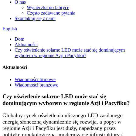
O nas
Wycieczka po fabryce
Często zadawane pytania
Skontaktuj się z nami
English
Dom
Aktualności
Czy oświetlenie solarne LED może stać się dominującym
wyborem w regionie Azji i Pacyfiku?
Aktualności
Wiadomości firmowe
Wiadomości branżowe
Czy oświetlenie solarne LED może stać się
dominującym wyborem w regionie Azji i Pacyfiku?
Globalny rynek oświetlenia ulicznego LED zasilanego
energią słoneczną dynamicznie się rozwija, a popyt w
regionie Azji i Pacyfiku jest duży, napędzany przez
politykę proekologiczną, modernizację infrastruktury i