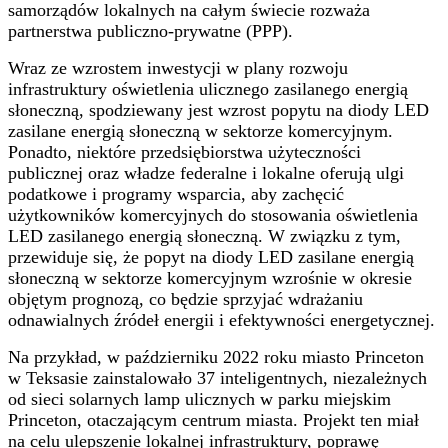
samorządów lokalnych na całym świecie rozważa
partnerstwa publiczno-prywatne (PPP).
Wraz ze wzrostem inwestycji w plany rozwoju
infrastruktury oświetlenia ulicznego zasilanego energią
słoneczną, spodziewany jest wzrost popytu na diody LED
zasilane energią słoneczną w sektorze komercyjnym.
Ponadto, niektóre przedsiębiorstwa użyteczności
publicznej oraz władze federalne i lokalne oferują ulgi
podatkowe i programy wsparcia, aby zachęcić
użytkowników komercyjnych do stosowania oświetlenia
LED zasilanego energią słoneczną. W związku z tym,
przewiduje się, że popyt na diody LED zasilane energią
słoneczną w sektorze komercyjnym wzrośnie w okresie
objętym prognozą, co będzie sprzyjać wdrażaniu
odnawialnych źródeł energii i efektywności energetycznej.
Na przykład, w październiku 2022 roku miasto Princeton
w Teksasie zainstalowało 37 inteligentnych, niezależnych
od sieci solarnych lamp ulicznych w parku miejskim
Princeton, otaczającym centrum miasta. Projekt ten miał
na celu ulepszenie lokalnej infrastruktury, poprawę