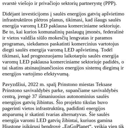
svarstė viešojo ir privačiojo sektorių partnerystę (PPP).
Didėjant investicijoms į saulės energijos gatvių apšvietimo
infrastruktūros plėtros planus, tikimasi, kad išaugs saulės
energija varomų LED paklausa komerciniame sektoriuje.
Be to, kai kurios komunalinių paslaugų įmonės, federalinė
ir vietos valdžia siūlo mokesčių lengvatas ir paramos
programas, siekdamos paskatinti komercinius vartotojus
diegti saulės energija varomą LED apšvietimą. Todėl
tikimasi, kad prognozuojamu laikotarpiu saulės energija
varomų LED paklausa komerciniame sektoriuje padidės, o
tai skatins atsinaujinančiosios energijos sistemų diegimą ir
energijos vartojimo efektyvumą.
Pavyzdžiui, 2022 m. spalį Prinstono miestas Teksase
Prinstono savivaldybės parke, supančiame savivaldybės
centrą, įrengė 37 išmaniuosius autonominius saulės
energijos gatvių žibintus. Šio projekto tikslas buvo
pagerinti vietos infrastruktūrą, padidinti energijos
atsparumą ir skatinti tvarias alternatyvas. Šie saulės
energija varomi LED gatvių žibintai, kuriuos gamina
Hiustone įsikūrusi bendrovė „EnGoPlanet“, veikia vien tik