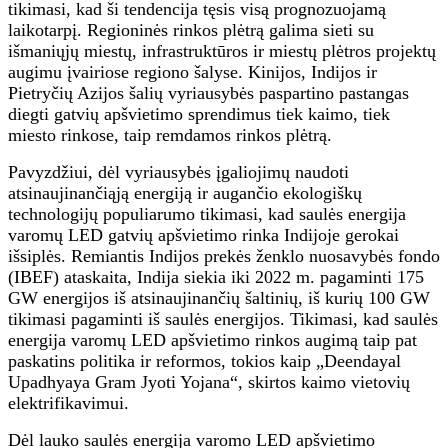
tikimasi, kad ši tendencija tęsis visą prognozuojamą
laikotarpį. Regioninės rinkos plėtrą galima sieti su
išmaniųjų miestų, infrastruktūros ir miestų plėtros projektų
augimu įvairiose regiono šalyse. Kinijos, Indijos ir
Pietryčių Azijos šalių vyriausybės paspartino pastangas
diegti gatvių apšvietimo sprendimus tiek kaimo, tiek
miesto rinkose, taip remdamos rinkos plėtrą.
Pavyzdžiui, dėl vyriausybės įgaliojimų naudoti
atsinaujinančiąją energiją ir augančio ekologiškų
technologijų populiarumo tikimasi, kad saulės energija
varomų LED gatvių apšvietimo rinka Indijoje gerokai
išsiplės. Remiantis Indijos prekės ženklo nuosavybės fondo
(IBEF) ataskaita, Indija siekia iki 2022 m. pagaminti 175
GW energijos iš atsinaujinančių šaltinių, iš kurių 100 GW
tikimasi pagaminti iš saulės energijos. Tikimasi, kad saulės
energija varomų LED apšvietimo rinkos augimą taip pat
paskatins politika ir reformos, tokios kaip „Deendayal
Upadhyaya Gram Jyoti Yojana“, skirtos kaimo vietovių
elektrifikavimui.
Dėl lauko saulės energija varomo LED apšvietimo