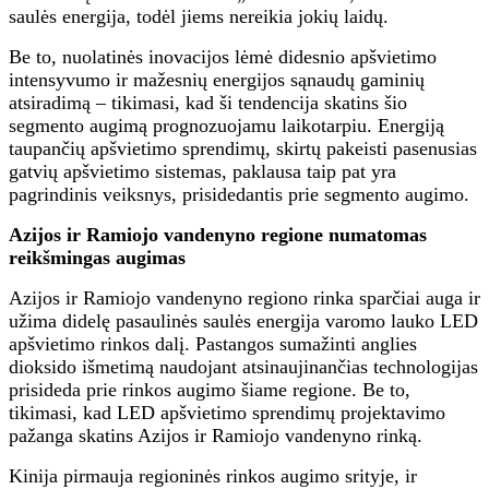
saulės energija, todėl jiems nereikia jokių laidų.
Be to, nuolatinės inovacijos lėmė didesnio apšvietimo
intensyvumo ir mažesnių energijos sąnaudų gaminių
atsiradimą – tikimasi, kad ši tendencija skatins šio
segmento augimą prognozuojamu laikotarpiu. Energiją
taupančių apšvietimo sprendimų, skirtų pakeisti pasenusias
gatvių apšvietimo sistemas, paklausa taip pat yra
pagrindinis veiksnys, prisidedantis prie segmento augimo.
Azijos ir Ramiojo vandenyno regione numatomas
reikšmingas augimas
Azijos ir Ramiojo vandenyno regiono rinka sparčiai auga ir
užima didelę pasaulinės saulės energija varomo lauko LED
apšvietimo rinkos dalį. Pastangos sumažinti anglies
dioksido išmetimą naudojant atsinaujinančias technologijas
prisideda prie rinkos augimo šiame regione. Be to,
tikimasi, kad LED apšvietimo sprendimų projektavimo
pažanga skatins Azijos ir Ramiojo vandenyno rinką.
Kinija pirmauja regioninės rinkos augimo srityje, ir