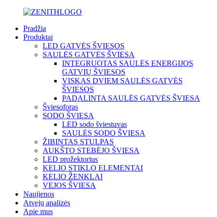
Pradžia
Produktai
LED GATVĖS ŠVIESOS
SAULĖS GATVĖS ŠVIESA
INTEGRUOTAS SAULĖS ENERGIJOS
GATVIŲ ŠVIESOS
VISKAS DVIEM SAULĖS GATVĖS
ŠVIESOS
PADALINTA SAULĖS GATVĖS ŠVIESA
Šviesoforas
SODO ŠVIESA
LED sodo šviestuvas
SAULĖS SODO ŠVIESA
ŽIBINTAS STULPAS
AUKŠTO STEBĖJO ŠVIESA
LED prožektorius
KELIO STIKLO ELEMENTAI
KELIO ŽENKLAI
VEJOS ŠVIESA
Naujienos
Atvejų analizės
Apie mus