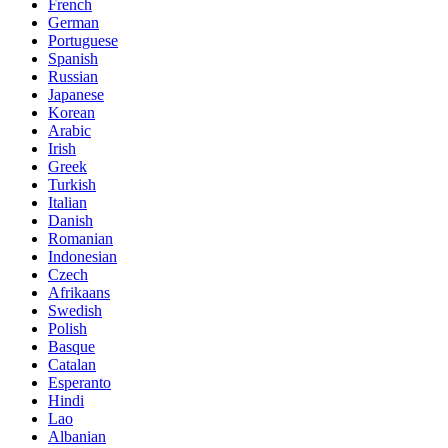
French
German
Portuguese
Spanish
Russian
Japanese
Korean
Arabic
Irish
Greek
Turkish
Italian
Danish
Romanian
Indonesian
Czech
Afrikaans
Swedish
Polish
Basque
Catalan
Esperanto
Hindi
Lao
Albanian