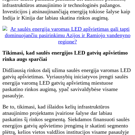
infrastruktūros atnaujinimo ir technologinės pažangos.
Investicijos į atsinaujinančiąją energiją tokiose šalyse kaip
Indija ir Kinija dar labiau skatina rinkos augimą.
Tikimasi, kad saulės energijos LED gatvių apšvietimo
rinka augs sparčiai
Didžiausią rinkos dalį užima saulės energija varomas LED
gatvių apšvietimas. Vyriausybių iniciatyvos įrengti saulės
energija varomą LED gatvių apšvietimą miestuose
paskatino rinkos augimą, ypač savivaldybėse visame
pasaulyje.
Be to, tikimasi, kad išlaidos kelių infrastruktūros
atnaujinimo projektams įvairiose šalyse dar labiau
paskatins šį rinkos segmentą. Siekdamos finansuoti saulės
energijos gatvių apšvietimo įrengimą ir skatinti segmento
plėtrą, kelios vietos valdžios institucijos visame pasaulyje