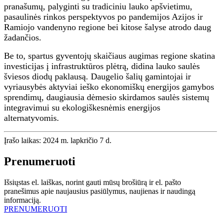
pranašumų, palyginti su tradiciniu lauko apšvietimu,
pasaulinės rinkos perspektyvos po pandemijos Azijos ir
Ramiojo vandenyno regione bei kitose šalyse atrodo daug
žadančios.
Be to, spartus gyventojų skaičiaus augimas regione skatina
investicijas į infrastruktūros plėtrą, didina lauko saulės
šviesos diodų paklausą. Daugelio šalių gamintojai ir
vyriausybės aktyviai ieško ekonomiškų energijos gamybos
sprendimų, daugiausia dėmesio skirdamos saulės sistemų
integravimui su ekologiškesnėmis energijos
alternatyvomis.
Įrašo laikas: 2024 m. lapkričio 7 d.
Prenumeruoti
Išsiųstas el. laiškas, norint gauti mūsų brošiūrą ir el. pašto
pranešimus apie naujausius pasiūlymus, naujienas ir naudingą
informaciją.
PRENUMERUOTI