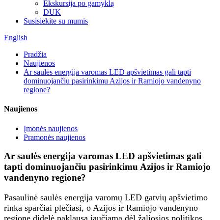
Ekskursija po gamyklą
DUK
Susisiekite su mumis
English
Pradžia
Naujienos
Ar saulės energija varomas LED apšvietimas gali tapti
dominuojančiu pasirinkimu Azijos ir Ramiojo vandenyno
regione?
Naujienos
Įmonės naujienos
Pramonės naujienos
Ar saulės energija varomas LED apšvietimas gali
tapti dominuojančiu pasirinkimu Azijos ir Ramiojo
vandenyno regione?
Pasaulinė saulės energija varomų LED gatvių apšvietimo
rinka sparčiai plečiasi, o Azijos ir Ramiojo vandenyno
regione didelė paklausa jaučiama dėl žaliosios politikos,