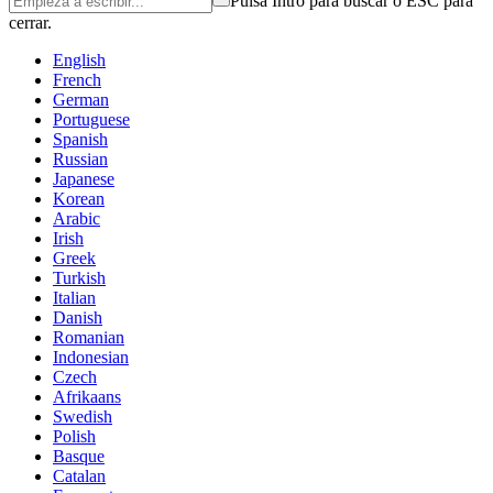
Pulsa Intro para buscar o ESC para
cerrar.
English
French
German
Portuguese
Spanish
Russian
Japanese
Korean
Arabic
Irish
Greek
Turkish
Italian
Danish
Romanian
Indonesian
Czech
Afrikaans
Swedish
Polish
Basque
Catalan