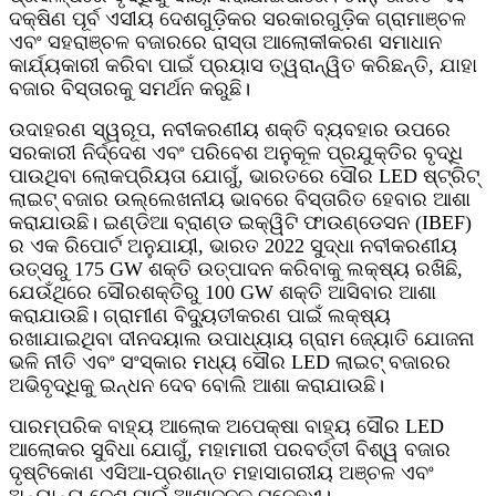
ଦକ୍ଷିଣ ପୂର୍ବ ଏସୀୟ ଦେଶଗୁଡ଼ିକର ସରକାରଗୁଡ଼ିକ ଗ୍ରାମାଞ୍ଚଳ
ଏବଂ ସହରାଞ୍ଚଳ ବଜାରରେ ରାସ୍ତା ଆଲୋକୀକରଣ ସମାଧାନ
କାର୍ଯ୍ୟକାରୀ କରିବା ପାଇଁ ପ୍ରୟାସ ତ୍ୱରାନ୍ୱିତ କରିଛନ୍ତି, ଯାହା
ବଜାର ବିସ୍ତାରକୁ ସମର୍ଥନ କରୁଛି।
ଉଦାହରଣ ସ୍ୱରୂପ, ନବୀକରଣୀୟ ଶକ୍ତି ବ୍ୟବହାର ଉପରେ
ସରକାରୀ ନିର୍ଦ୍ଦେଶ ଏବଂ ପରିବେଶ ଅନୁକୂଳ ପ୍ରଯୁକ୍ତିର ବୃଦ୍ଧି
ପାଉଥିବା ଲୋକପ୍ରିୟତା ଯୋଗୁଁ, ଭାରତରେ ସୌର LED ଷ୍ଟ୍ରିଟ୍
ଲାଇଟ୍ ବଜାର ଉଲ୍ଲେଖନୀୟ ଭାବରେ ବିସ୍ତାରିତ ହେବାର ଆଶା
କରାଯାଉଛି। ଇଣ୍ଡିଆ ବ୍ରାଣ୍ଡ ଇକ୍ୱିଟି ଫାଉଣ୍ଡେସନ (IBEF)
ର ଏକ ରିପୋର୍ଟ ଅନୁଯାୟୀ, ଭାରତ 2022 ସୁଦ୍ଧା ନବୀକରଣୀୟ
ଉତ୍ସରୁ 175 GW ଶକ୍ତି ଉତ୍ପାଦନ କରିବାକୁ ଲକ୍ଷ୍ୟ ରଖିଛି,
ଯେଉଁଥିରେ ସୌରଶକ୍ତିରୁ 100 GW ଶକ୍ତି ଆସିବାର ଆଶା
କରାଯାଉଛି। ଗ୍ରାମୀଣ ବିଦ୍ୟୁତୀକରଣ ପାଇଁ ଲକ୍ଷ୍ୟ
ରଖାଯାଇଥିବା ଦୀନଦୟାଲ ଉପାଧ୍ୟାୟ ଗ୍ରାମ ଜ୍ୟୋତି ଯୋଜନା
ଭଳି ନୀତି ଏବଂ ସଂସ୍କାର ମଧ୍ୟ ସୌର LED ଲାଇଟ୍ ବଜାରର
ଅଭିବୃଦ୍ଧିକୁ ଇନ୍ଧନ ଦେବ ବୋଲି ଆଶା କରାଯାଉଛି।
ପାରମ୍ପରିକ ବାହ୍ୟ ଆଲୋକ ଅପେକ୍ଷା ବାହ୍ୟ ସୌର LED
ଆଲୋକର ସୁବିଧା ଯୋଗୁଁ, ମହାମାରୀ ପରବର୍ତ୍ତୀ ବିଶ୍ୱ ବଜାର
ଦୃଷ୍ଟିକୋଣ ଏସିଆ-ପ୍ରଶାନ୍ତ ମହାସାଗରୀୟ ଅଞ୍ଚଳ ଏବଂ
ଅନ୍ୟାନ୍ୟ ଦେଶ ପାଇଁ ଆଶାଜନକ ମନେହୁଏ।