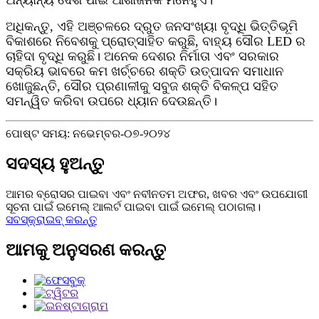
ଅଧିକନ୍ତୁ, ଏହି ଅଞ୍ଚଳରେ ଦ୍ରୁତ ଜନସଂଖ୍ୟା ବୃଦ୍ଧି ଭିତ୍ତିଭୂମି
ବିକାଶରେ ନିବେଶକୁ ପ୍ରୋତ୍ସାହିତ କରୁଛି, ବାହ୍ୟ ସୌର LED ର
ଚାହିଦା ବୃଦ୍ଧି କରୁଛି। ଅନେକ ଦେଶର ନିର୍ମାତା ଏବଂ ସରକାର
ସକ୍ରିୟ ଭାବରେ କମ ଖର୍ଚ୍ଚରେ ଶକ୍ତି ଉତ୍ପାଦନ ସମାଧାନ
ଖୋଜୁଛନ୍ତି, ସୌର ପ୍ରଣାଳୀକୁ ସବୁଜ ଶକ୍ତି ବିକଳ୍ପ ସହିତ
ସମନ୍ୱିତ କରିବା ଉପରେ ଧ୍ୟାନ ଦେଉଛନ୍ତି।
ପୋଷ୍ଟ ସମୟ: ନଭେମ୍ବର-୦୭-୨୦୨୪
ସଦସ୍ୟ ହୁଅନ୍ତୁ
ଆମର ବ୍ରୋସର ପାଇବା ଏବଂ ନବୀନତମ ଅଫର, ଖବର ଏବଂ ଉପଯୋଗୀ
ସୂଚନା ପାଇଁ ଇମେଲ୍ ଆଲର୍ଟ ପାଇବା ପାଇଁ ଇମେଲ୍ ପଠାଗଲା।
ସବସ୍କ୍ରାଇବ୍ କରନ୍ତୁ
ଆମକୁ ଅନୁସରଣ କରନ୍ତୁ