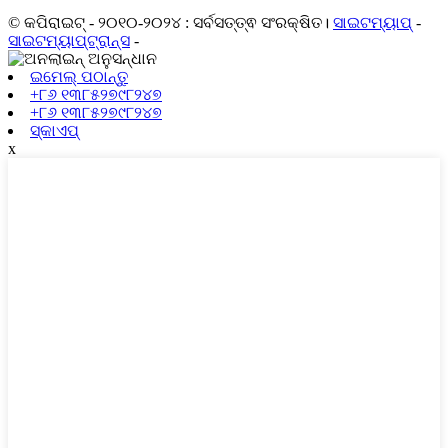
© କପିରାଇଟ୍ - ୨୦୧୦-୨୦୨୪ : ସର୍ବସତ୍ତ୍ଵ ସଂରକ୍ଷିତ।
ସାଇଟମ୍ୟାପ୍
-
ସାଇଟମ୍ୟାପ୍‍ଟ୍ରାନ୍ସ
-
ଇମେଲ୍ ପଠାନ୍ତୁ
+୮୬ ୧୩୮୫୨୭୯୮୨୪୭
+୮୬ ୧୩୮୫୨୭୯୮୨୪୭
ସ୍କାଏପ୍
x