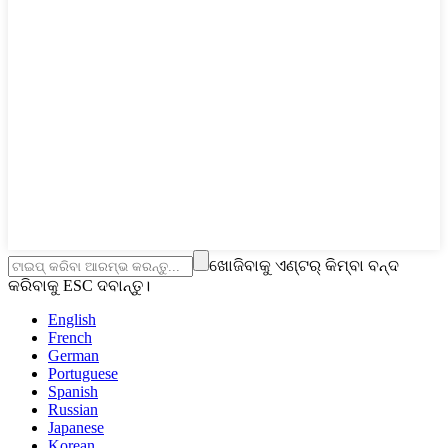
ଖୋଜିବାକୁ ଏଣ୍ଟର୍ କିମ୍ବା ବନ୍ଦ
କରିବାକୁ ESC ଦବାନ୍ତୁ।
English
French
German
Portuguese
Spanish
Russian
Japanese
Korean