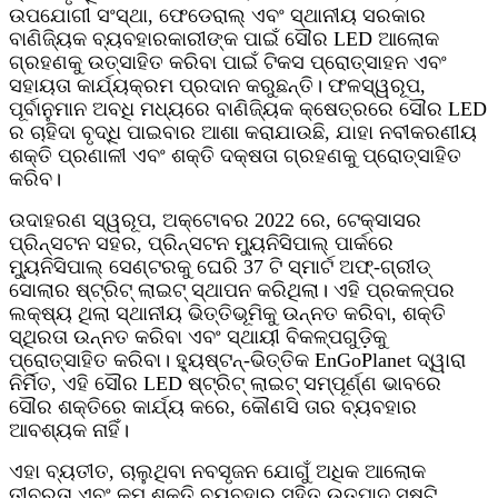
ଉପଯୋଗୀ ସଂସ୍ଥା, ଫେଡେରାଲ୍ ଏବଂ ସ୍ଥାନୀୟ ସରକାର
ବାଣିଜ୍ୟିକ ବ୍ୟବହାରକାରୀଙ୍କ ପାଇଁ ସୌର LED ଆଲୋକ
ଗ୍ରହଣକୁ ଉତ୍ସାହିତ କରିବା ପାଇଁ ଟିକସ ପ୍ରୋତ୍ସାହନ ଏବଂ
ସହାୟତା କାର୍ଯ୍ୟକ୍ରମ ପ୍ରଦାନ କରୁଛନ୍ତି। ଫଳସ୍ୱରୂପ,
ପୂର୍ବାନୁମାନ ଅବଧି ମଧ୍ୟରେ ବାଣିଜ୍ୟିକ କ୍ଷେତ୍ରରେ ସୌର LED
ର ଚାହିଦା ବୃଦ୍ଧି ପାଇବାର ଆଶା କରାଯାଉଛି, ଯାହା ନବୀକରଣୀୟ
ଶକ୍ତି ପ୍ରଣାଳୀ ଏବଂ ଶକ୍ତି ଦକ୍ଷତା ଗ୍ରହଣକୁ ପ୍ରୋତ୍ସାହିତ
କରିବ।
ଉଦାହରଣ ସ୍ୱରୂପ, ଅକ୍ଟୋବର 2022 ରେ, ଟେକ୍ସାସର
ପ୍ରିନ୍ସଟନ ସହର, ପ୍ରିନ୍ସଟନ ମ୍ୟୁନିସିପାଲ୍ ପାର୍କରେ
ମ୍ୟୁନିସିପାଲ୍ ସେଣ୍ଟରକୁ ଘେରି 37 ଟି ସ୍ମାର୍ଟ ଅଫ୍-ଗ୍ରୀଡ୍
ସୋଲାର ଷ୍ଟ୍ରିଟ୍ ଲାଇଟ୍ ସ୍ଥାପନ କରିଥିଲା। ଏହି ପ୍ରକଳ୍ପର
ଲକ୍ଷ୍ୟ ଥିଲା ସ୍ଥାନୀୟ ଭିତ୍ତିଭୂମିକୁ ଉନ୍ନତ କରିବା, ଶକ୍ତି
ସ୍ଥିରତା ଉନ୍ନତ କରିବା ଏବଂ ସ୍ଥାୟୀ ବିକଳ୍ପଗୁଡ଼ିକୁ
ପ୍ରୋତ୍ସାହିତ କରିବା। ହ୍ୟୁଷ୍ଟନ୍-ଭିତ୍ତିକ EnGoPlanet ଦ୍ୱାରା
ନିର୍ମିତ, ଏହି ସୌର LED ଷ୍ଟ୍ରିଟ୍ ଲାଇଟ୍ ସମ୍ପୂର୍ଣ୍ଣ ଭାବରେ
ସୌର ଶକ୍ତିରେ କାର୍ଯ୍ୟ କରେ, କୌଣସି ତାର ବ୍ୟବହାର
ଆବଶ୍ୟକ ନାହିଁ।
ଏହା ବ୍ୟତୀତ, ଚାଲୁଥିବା ନବସୃଜନ ଯୋଗୁଁ ଅଧିକ ଆଲୋକ
ତୀବ୍ରତା ଏବଂ କମ୍ ଶକ୍ତି ବ୍ୟବହାର ସହିତ ଉତ୍ପାଦ ସୃଷ୍ଟି