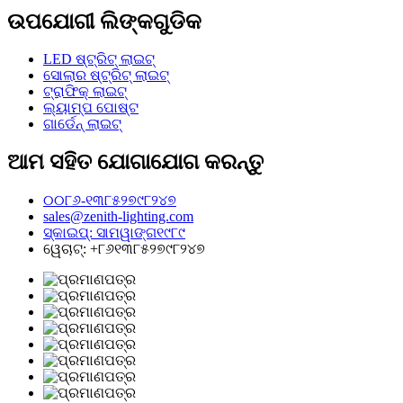
ଉପଯୋଗୀ ଲିଙ୍କଗୁଡିକ
LED ଷ୍ଟ୍ରିଟ୍ ଲାଇଟ୍
ସୋଲାର ଷ୍ଟ୍ରିଟ୍ ଲାଇଟ୍
ଟ୍ରାଫିକ୍ ଲାଇଟ୍
ଲ୍ୟାମ୍ପ ପୋଷ୍ଟ
ଗାର୍ଡେନ୍ ଲାଇଟ୍
ଆମ ସହିତ ଯୋଗାଯୋଗ କରନ୍ତୁ
୦୦୮୬-୧୩୮୫୨୭୯୮୨୪୭
sales@zenith-lighting.com
ସ୍କାଇପ୍: ସାମୱାଙ୍ଗ୧୯୮୯
ୱେଚାଟ୍: +୮୬୧୩୮୫୨୭୯୮୨୪୭