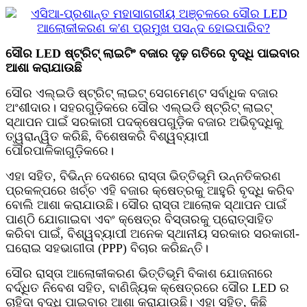
ସୌର LED ଷ୍ଟ୍ରିଟ୍ ଲାଇଟିଂ ବଜାର ଦୃଢ଼ ଗତିରେ ବୃଦ୍ଧି ପାଇବାର
ଆଶା କରାଯାଉଛି
ସୌର ଏଲ୍ଇଡି ଷ୍ଟ୍ରିଟ୍ ଲାଇଟ୍ ସେଗମେଣ୍ଟ ସର୍ବାଧିକ ବଜାର
ଅଂଶୀଦାର। ସହରଗୁଡ଼ିକରେ ସୌର ଏଲ୍ଇଡି ଷ୍ଟ୍ରିଟ୍ ଲାଇଟ୍
ସ୍ଥାପନ ପାଇଁ ସରକାରୀ ପଦକ୍ଷେପଗୁଡ଼ିକ ବଜାର ଅଭିବୃଦ୍ଧିକୁ
ତ୍ୱରାନ୍ୱିତ କରିଛି, ବିଶେଷକରି ବିଶ୍ୱବ୍ୟାପୀ
ପୌରପାଳିକାଗୁଡ଼ିକରେ।
ଏହା ସହିତ, ବିଭିନ୍ନ ଦେଶରେ ରାସ୍ତା ଭିତ୍ତିଭୂମି ଉନ୍ନତିକରଣ
ପ୍ରକଳ୍ପରେ ଖର୍ଚ୍ଚ ଏହି ବଜାର କ୍ଷେତ୍ରକୁ ଆହୁରି ବୃଦ୍ଧି କରିବ
ବୋଲି ଆଶା କରାଯାଉଛି। ସୌର ରାସ୍ତା ଆଲୋକ ସ୍ଥାପନ ପାଇଁ
ପାଣ୍ଠି ଯୋଗାଇବା ଏବଂ କ୍ଷେତ୍ର ବିସ୍ତାରକୁ ପ୍ରୋତ୍ସାହିତ
କରିବା ପାଇଁ, ବିଶ୍ୱବ୍ୟାପୀ ଅନେକ ସ୍ଥାନୀୟ ସରକାର ସରକାରୀ-
ଘରୋଇ ସହଭାଗୀତା (PPP) ବିଚାର କରିଛନ୍ତି।
ସୌର ରାସ୍ତା ଆଲୋକୀକରଣ ଭିତ୍ତିଭୂମି ବିକାଶ ଯୋଜନାରେ
ବର୍ଦ୍ଧିତ ନିବେଶ ସହିତ, ବାଣିଜ୍ୟିକ କ୍ଷେତ୍ରରେ ସୌର LED ର
ଚାହିଦା ବୃଦ୍ଧି ପାଇବାର ଆଶା କରାଯାଉଛି। ଏହା ସହିତ, କିଛି