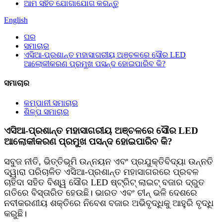
ଆମ ସହିତ ଯୋଗାଯୋଗ କରନ୍ତୁ
English
ଘର
ସମାଚାର
ଏସିଆ-ପ୍ରଶାନ୍ତ ମହାସାଗରୀୟ ଅଞ୍ଚଳରେ ସୌର LED
ଆଲୋକୀକରଣ ପ୍ରମୁଖ ପସନ୍ଦ ହୋଇପାରିବ କି?
ସମାଚାର
କମ୍ପାନୀ ସମାଚାର
ଶିଳ୍ପ ସମାଚାର
ଏସିଆ-ପ୍ରଶାନ୍ତ ମହାସାଗରୀୟ ଅଞ୍ଚଳରେ ସୌର LED
ଆଲୋକୀକରଣ ପ୍ରମୁଖ ପସନ୍ଦ ହୋଇପାରିବ କି?
ସବୁଜ ନୀତି, ଭିତ୍ତିଭୂମି ଉନ୍ନୟନ ଏବଂ ପ୍ରଯୁକ୍ତିବିଦ୍ୟା ଉନ୍ନତି
ଦ୍ୱାରା ପରିଚାଳିତ ଏସିଆ-ପ୍ରଶାନ୍ତ ମହାସାଗରରେ ପ୍ରବଳ
ଚାହିଦା ସହିତ ବିଶ୍ୱ ସୌର LED ଷ୍ଟ୍ରିଟ୍ ଲାଇଟ୍ ବଜାର ଦ୍ରୁତ
ଗତିରେ ବିସ୍ତାରିତ ହେଉଛି। ଭାରତ ଏବଂ ଚୀନ୍ ଭଳି ଦେଶରେ
ନବୀକରଣୀୟ ଶକ୍ତିରେ ନିବେଶ ବଜାର ଅଭିବୃଦ୍ଧିକୁ ଆହୁରି ବୃଦ୍ଧି
କରୁଛି।