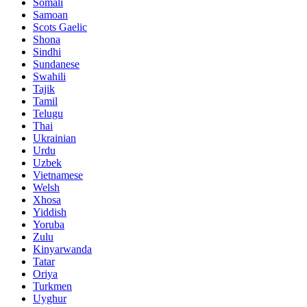
Somali
Samoan
Scots Gaelic
Shona
Sindhi
Sundanese
Swahili
Tajik
Tamil
Telugu
Thai
Ukrainian
Urdu
Uzbek
Vietnamese
Welsh
Xhosa
Yiddish
Yoruba
Zulu
Kinyarwanda
Tatar
Oriya
Turkmen
Uyghur