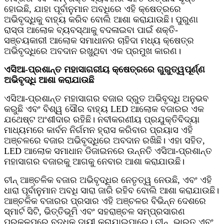
ହୋଇଛି, ଯାହା ପୂର୍ବାନୁମାନ ଅବଧିରେ ଏହି କ୍ଷେତ୍ରରେ
ଅଭିବୃଦ୍ଧିକୁ ବାହ୍ୟ କରିବ ବୋଲି ଆଶା କରାଯାଉଛି। ପୁରୁଣା
ରାସ୍ତା ଆଲୋକ ବ୍ୟବସ୍ଥାକୁ ବଦଳାଇବା ପାଇଁ ଶକ୍ତି-
ସଞ୍ଚୟକାରୀ ଆଲୋକ ସମାଧାନର ଚାହିଦା ମଧ୍ୟ କ୍ଷେତ୍ର
ଅଭିବୃଦ୍ଧିରେ ଅବଦାନ ରଖୁଥିବା ଏକ ପ୍ରମୁଖ କାରଣ।
ଏସିଆ-ପ୍ରଶାନ୍ତ ମହାସାଗରୀୟ କ୍ଷେତ୍ରରେ ଗୁରୁତ୍ୱପୂର୍ଣ୍ଣ
ଅଭିବୃଦ୍ଧି ଆଶା କରାଯାଉଛି
ଏସିଆ-ପ୍ରଶାନ୍ତ ମହାସାଗର ବଜାର ଦ୍ରୁତ ଅଭିବୃଦ୍ଧି ଅନୁଭବ
କରୁଛି ଏବଂ ବିଶ୍ୱ ସୌର ବାହ୍ୟ LED ଆଲୋକ ବଜାରର ଏକ
ଯଥେଷ୍ଟ ଅଂଶୀଦାର ରହିଛି। ନବୀକରଣୀୟ ପ୍ରଯୁକ୍ତିବିଦ୍ୟା
ମାଧ୍ୟମରେ କାର୍ବନ ନିର୍ଗମନ ହ୍ରାସ କରିବାର ପ୍ରୟାସ ଏହି
ଅଞ୍ଚଳରେ ବଜାର ଅଭିବୃଦ୍ଧିରେ ଅବଦାନ ରଖିଛି। ଏହା ସହିତ,
LED ଆଲୋକ ସମାଧାନ ଡିଜାଇନରେ ଉନ୍ନତି ଏସିଆ-ପ୍ରଶାନ୍ତ
ମହାସାଗର ବଜାରକୁ ଆଗକୁ ନେବାର ଆଶା କରାଯାଉଛି।
ଚୀନ୍ ଆଞ୍ଚଳିକ ବଜାର ଅଭିବୃଦ୍ଧିର ନେତୃତ୍ୱ ନେଉଛି, ଏବଂ ଏହି
ଧାରା ପୂର୍ବାନୁମାନ ଅବଧି ସାରା ଜାରି ରହିବ ବୋଲି ଆଶା କରାଯାଉଛି।
ଆଞ୍ଚଳିକ ବଜାରର ପ୍ରସାର ଏହି ଅଞ୍ଚଳର ବିଭିନ୍ନ ଦେଶରେ
ସ୍ମାର୍ଟ ସିଟି, ଭିତ୍ତିଭୂମି ଏବଂ ସହରାଞ୍ଚଳ ସମ୍ପ୍ରସାରଣ
ପ୍ରକଳ୍ପରେ ବୃଦ୍ଧିକୁ ଦାୟୀ କରାଯାଇପାରେ। ଚୀନ୍, ଭାରତ ଏବଂ