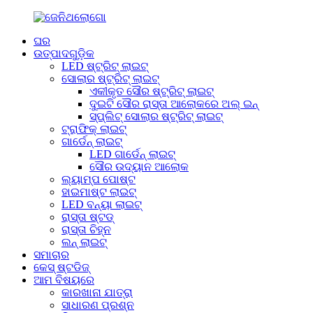
ଘର
ଉତ୍ପାଦଗୁଡ଼ିକ
LED ଷ୍ଟ୍ରିଟ୍ ଲାଇଟ୍
ସୋଲାର ଷ୍ଟ୍ରିଟ୍ ଲାଇଟ୍
ଏକୀକୃତ ସୌର ଷ୍ଟ୍ରିଟ୍ ଲାଇଟ୍
ଦୁଇଟି ସୌର ରାସ୍ତା ଆଲୋକରେ ଅଲ୍ ଇନ୍
ସ୍ପ୍ଲିଟ୍ ସୋଲାର ଷ୍ଟ୍ରିଟ୍ ଲାଇଟ୍
ଟ୍ରାଫିକ୍ ଲାଇଟ୍
ଗାର୍ଡେନ୍ ଲାଇଟ୍
LED ଗାର୍ଡେନ୍ ଲାଇଟ୍
ସୌର ଉଦ୍ୟାନ ଆଲୋକ
ଲ୍ୟାମ୍ପ ପୋଷ୍ଟ
ହାଇମାଷ୍ଟ ଲାଇଟ୍
LED ବନ୍ୟା ଲାଇଟ୍
ରାସ୍ତା ଷ୍ଟଡ୍
ରାସ୍ତା ଚିହ୍ନ
ଲନ୍ ଲାଇଟ୍
ସମାଚାର
କେସ୍ ଷ୍ଟଡିଜ୍
ଆମ ବିଷୟରେ
କାରଖାନା ଯାତ୍ରା
ସାଧାରଣ ପ୍ରଶ୍ନ