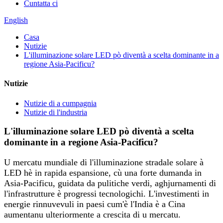
Cuntatta ci
English
Casa
Nutizie
L'illuminazione solare LED pò diventà a scelta dominante in a
regione Asia-Pacificu?
Nutizie
Nutizie di a cumpagnia
Nutizie di l'industria
L'illuminazione solare LED pò diventà a scelta
dominante in a regione Asia-Pacificu?
U mercatu mundiale di l'illuminazione stradale solare à
LED hè in rapida espansione, cù una forte dumanda in
Asia-Pacificu, guidata da pulitiche verdi, aghjurnamenti di
l'infrastrutture è progressi tecnologichi. L'investimenti in
energie rinnuvevuli in paesi cum'è l'India è a Cina
aumentanu ulteriormente a crescita di u mercatu.