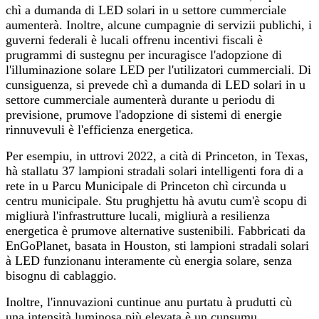
chì a dumanda di LED solari in u settore cummerciale
aumenterà. Inoltre, alcune cumpagnie di servizii publichi, i
guverni federali è lucali offrenu incentivi fiscali è
prugrammi di sustegnu per incuragisce l'adopzione di
l'illuminazione solare LED per l'utilizatori cummerciali. Di
cunsiguenza, si prevede chì a dumanda di LED solari in u
settore cummerciale aumenterà durante u periodu di
previsione, prumove l'adopzione di sistemi di energie
rinnuvevuli è l'efficienza energetica.
Per esempiu, in uttrovi 2022, a cità di Princeton, in Texas,
hà stallatu 37 lampioni stradali solari intelligenti fora di a
rete in u Parcu Municipale di Princeton chì circunda u
centru municipale. Stu prughjettu hà avutu cum'è scopu di
migliurà l'infrastrutture lucali, migliurà a resilienza
energetica è prumove alternative sustenibili. Fabbricati da
EnGoPlanet, basata in Houston, sti lampioni stradali solari
à LED funzionanu interamente cù energia solare, senza
bisognu di cablaggio.
Inoltre, l'innuvazioni cuntinue anu purtatu à prudutti cù
una intensità luminosa più elevata è un cunsumu