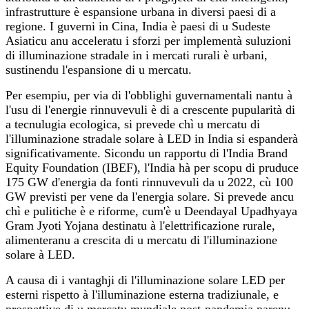
infrastrutture è espansione urbana in diversi paesi di a
regione. I guverni in Cina, India è paesi di u Sudeste
Asiaticu anu acceleratu i sforzi per implementà suluzioni
di illuminazione stradale in i mercati rurali è urbani,
sustinendu l'espansione di u mercatu.
Per esempiu, per via di l'obblighi guvernamentali nantu à
l'usu di l'energie rinnuvevuli è di a crescente pupularità di
a tecnulugia ecologica, si prevede chì u mercatu di
l'illuminazione stradale solare à LED in India si espanderà
significativamente. Sicondu un rapportu di l'India Brand
Equity Foundation (IBEF), l'India hà per scopu di pruduce
175 GW d'energia da fonti rinnuvevuli da u 2022, cù 100
GW previsti per vene da l'energia solare. Si prevede ancu
chì e pulitiche è e riforme, cum'è u Deendayal Upadhyaya
Gram Jyoti Yojana destinatu à l'elettrificazione rurale,
alimenteranu a crescita di u mercatu di l'illuminazione
solare à LED.
A causa di i vantaghji di l'illuminazione solare LED per
esterni rispetto à l'illuminazione esterna tradiziunale, e
prospettive di u mercatu mundiale post-pandemia parenu