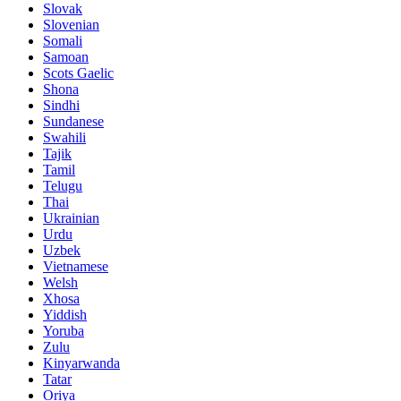
Slovak
Slovenian
Somali
Samoan
Scots Gaelic
Shona
Sindhi
Sundanese
Swahili
Tajik
Tamil
Telugu
Thai
Ukrainian
Urdu
Uzbek
Vietnamese
Welsh
Xhosa
Yiddish
Yoruba
Zulu
Kinyarwanda
Tatar
Oriya