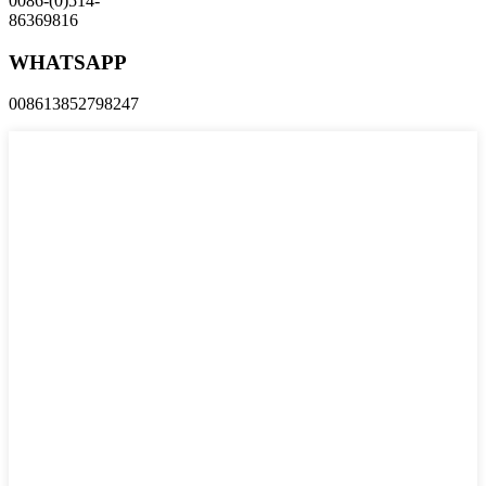
0086-(0)514-
86369816
WHATSAPP
008613852798247