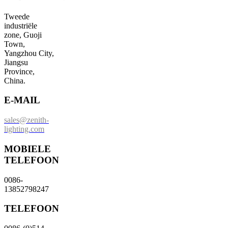
Tweede
industriële
zone, Guoji
Town,
Yangzhou City,
Jiangsu
Province,
China.
E-MAIL
sales@zenith-
lighting.com
MOBIELE
TELEFOON
0086-
13852798247
TELEFOON