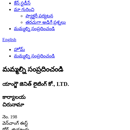
కేస్ స్టడీస్
మా గురించి
ఫ్యాక్టరీ పర్యటన
తరచుగా అడిగే ప్రశ్నలు
మమ్మల్ని సంప్రదించండి
English
హోమ్
మమ్మల్ని సంప్రదించండి
మమ్మల్ని సంప్రదించండి
యాంగ్జౌ జెనిత్ లైటింగ్ కో., LTD.
కార్యాలయ
చిరునామా
నెం. 198
వెన్‌చాంగ్ ఈస్ట్
రోడ్, జియాంగ్డు