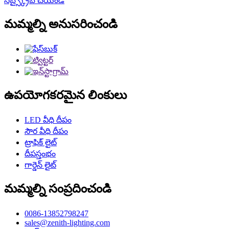
సబ్స్క్రైబ్ చేయండి
మమ్మల్ని అనుసరించండి
ఉపయోగకరమైన లింకులు
LED వీధి దీపం
సౌర వీధి దీపం
ట్రాఫిక్ లైట్
దీపస్తంభం
గార్డెన్ లైట్
మమ్మల్ని సంప్రదించండి
0086-13852798247
sales@zenith-lighting.com