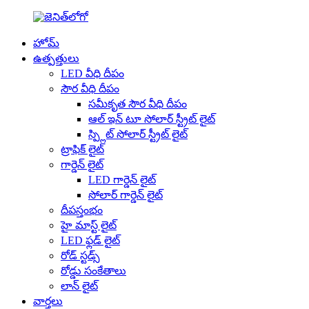
హోమ్
ఉత్పత్తులు
LED వీధి దీపం
సౌర వీధి దీపం
సమీకృత సౌర వీధి దీపం
ఆల్ ఇన్ టూ సోలార్ స్ట్రీట్ లైట్
స్ప్లిట్ సోలార్ స్ట్రీట్ లైట్
ట్రాఫిక్ లైట్
గార్డెన్ లైట్
LED గార్డెన్ లైట్
సోలార్ గార్డెన్ లైట్
దీపస్తంభం
హై మాస్ట్ లైట్
LED ఫ్లడ్ లైట్
రోడ్ స్టడ్స్
రోడ్డు సంకేతాలు
లాన్ లైట్
వార్తలు