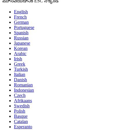
మూసివేయడానికి ESC నొక్కండి
English
French
German
Portuguese
Spanish
Russian
Japanese
Korean
Arabic
Irish
Greek
Turkish
Italian
Danish
Romanian
Indonesian
Czech
Afrikaans
Swedish
Polish
Basque
Catalan
Esperanto