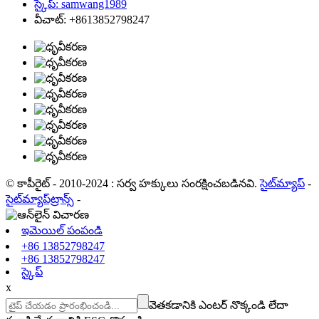
స్కైప్: samwang1989
వీచాట్: +8613852798247
© కాపీరైట్ - 2010-2024 : సర్వ హక్కులు సంరక్షించబడినవి.
సైట్‌మ్యాప్
-
సైట్‌మ్యాప్‌ట్రాన్స్
-
ఇమెయిల్ పంపండి
+86 13852798247
+86 13852798247
స్కైప్
x
వెతకడానికి ఎంటర్ నొక్కండి లేదా