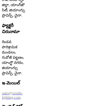
జిల్లా, యాంగ్‌జౌ
సిటీ, జియాంగ్సు
ప్రావిన్స్, చైనా.
ఫ్యాక్టరీ
చిరునామా
రెండవ
పారిశ్రామిక
మండలం,
గువోజీ పట్టణం,
యాంగ్జౌ నగరం,
జియాంగ్సు
ప్రావిన్స్, చైనా.
ఇ-మెయిల్
sales@zenith-
lighting.com