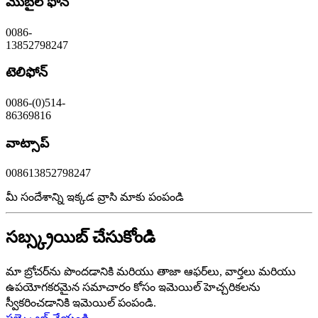
మొబైల్ ఫోన్
0086-
13852798247
టెలిఫోన్
0086-(0)514-
86369816
వాట్సాప్
008613852798247
మీ సందేశాన్ని ఇక్కడ వ్రాసి మాకు పంపండి
సబ్స్క్రయిబ్ చేసుకోండి
మా బ్రోచర్‌ను పొందడానికి మరియు తాజా ఆఫర్‌లు, వార్తలు మరియు
ఉపయోగకరమైన సమాచారం కోసం ఇమెయిల్ హెచ్చరికలను
స్వీకరించడానికి ఇమెయిల్ పంపండి.