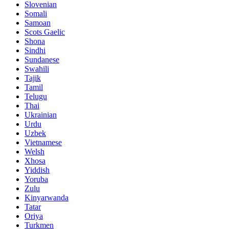
Slovenian
Somali
Samoan
Scots Gaelic
Shona
Sindhi
Sundanese
Swahili
Tajik
Tamil
Telugu
Thai
Ukrainian
Urdu
Uzbek
Vietnamese
Welsh
Xhosa
Yiddish
Yoruba
Zulu
Kinyarwanda
Tatar
Oriya
Turkmen