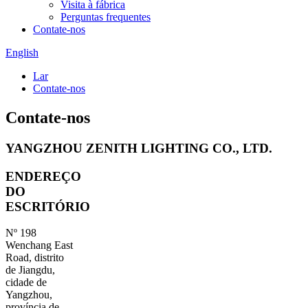
Visita à fábrica
Perguntas frequentes
Contate-nos
English
Lar
Contate-nos
Contate-nos
YANGZHOU ZENITH LIGHTING CO., LTD.
ENDEREÇO
​​DO
ESCRITÓRIO
Nº 198
Wenchang East
Road, distrito
de Jiangdu,
cidade de
Yangzhou,
província de