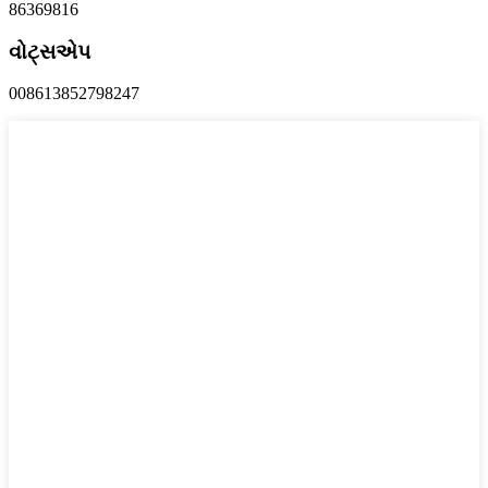
86369816
વોટ્સએપ
008613852798247