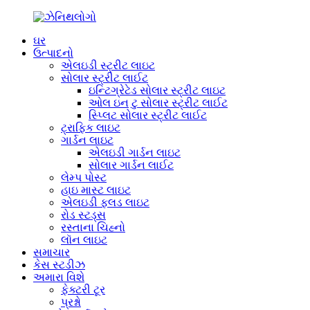
ઘર
ઉત્પાદનો
એલઇડી સ્ટ્રીટ લાઇટ
સોલાર સ્ટ્રીટ લાઈટ
ઇન્ટિગ્રેટેડ સોલાર સ્ટ્રીટ લાઇટ
ઓલ ઇન ટુ સોલાર સ્ટ્રીટ લાઈટ
સ્પ્લિટ સોલાર સ્ટ્રીટ લાઈટ
ટ્રાફિક લાઇટ
ગાર્ડન લાઇટ
એલઇડી ગાર્ડન લાઇટ
સોલાર ગાર્ડન લાઈટ
લેમ્પ પોસ્ટ
હાઇ માસ્ટ લાઇટ
એલઇડી ફ્લડ લાઇટ
રોડ સ્ટડ્સ
રસ્તાના ચિહ્નો
લૉન લાઇટ
સમાચાર
કેસ સ્ટડીઝ
અમારા વિશે
ફેક્ટરી ટૂર
પ્રશ્નો