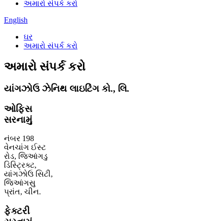
અમારો સંપર્ક કરો
English
ઘર
અમારો સંપર્ક કરો
અમારો સંપર્ક કરો
યાંગઝોઉ ઝેનિથ લાઇટિંગ કો., લિ.
ઓફિસ
સરનામું
નંબર 198
વેનચાંગ ઈસ્ટ
રોડ, જિઆંગડુ
ડિસ્ટ્રિક્ટ,
યાંગઝોઉ સિટી,
જિઆંગસુ
પ્રાંત, ચીન.
ફેક્ટરી