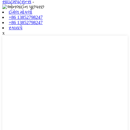
સાઇટમેપટ્રાન્સ
-
ઈમેલ મોકલો
+86 13852798247
+86 13852798247
સ્કાયપે
x