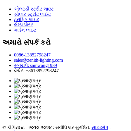
એલઇડી સ્ટ્રીટ લાઇટ
સોલાર સ્ટ્રીટ લાઈટ
ટ્રાફિક લાઇટ
લેમ્પ પોસ્ટ
ગાર્ડન લાઇટ
અમારો સંપર્ક કરો
0086-13852798247
sales@zenith-lighting.com
સ્કાયપે: samwang1989
વેચેટ: +8613852798247
© કૉપિરાઇટ - ૨૦૧૦-૨૦૨૪ : સર્વાધિકાર સુરક્ષિત.
સાઇટમેપ
-