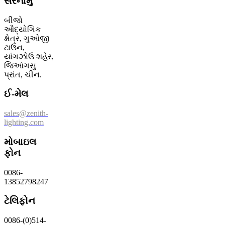
સરનામું
બીજો
ઔદ્યોગિક
ક્ષેત્ર, ગુઓજી
ટાઉન,
યાંગઝોઉ શહેર,
જિઆંગસુ
પ્રાંત, ચીન.
ઈ-મેલ
sales@zenith-
lighting.com
મોબાઇલ
ફોન
0086-
13852798247
ટેલિફોન
0086-(0)514-