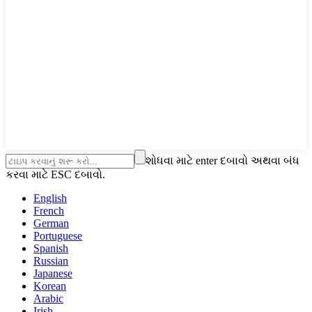
શોધવા માટે enter દબાવો અથવા બંધ
કરવા માટે ESC દબાવો.
English
French
German
Portuguese
Spanish
Russian
Japanese
Korean
Arabic
Irish