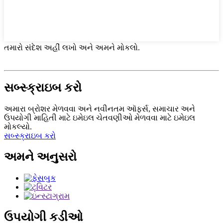
તમારો સંદેશ અહીં લખો અને અમને મોકલો.
સબ્સ્ક્રાઇબ કરો
અમારા બ્રોશર મેળવવા અને નવીનતમ ઑફર્સ, સમાચાર અને
ઉપયોગી માહિતી માટે ઇમેઇલ ચેતવણીઓ મેળવવા માટે ઇમેઇલ
મોકલ્યો.
સબ્સ્ક્રાઇબ કરો
અમને અનુસરો
ઉપયોગી કડીઓ