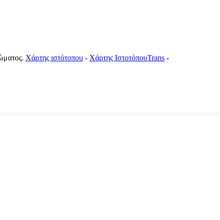
ιώματος.
Χάρτης ιστότοπου
-
Χάρτης ΙστοτόπουTrans
-