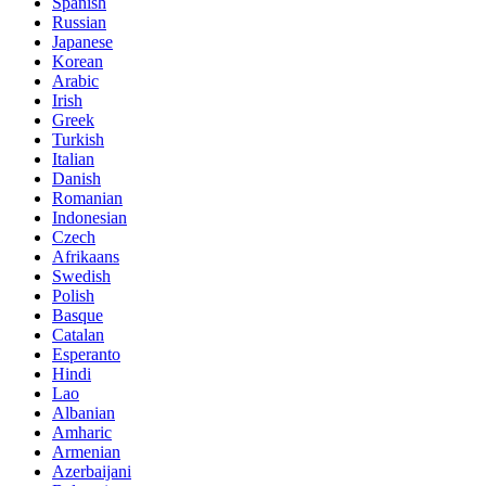
Spanish
Russian
Japanese
Korean
Arabic
Irish
Greek
Turkish
Italian
Danish
Romanian
Indonesian
Czech
Afrikaans
Swedish
Polish
Basque
Catalan
Esperanto
Hindi
Lao
Albanian
Amharic
Armenian
Azerbaijani