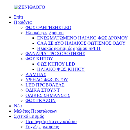
Σπίτι
Προϊόντα
ΦΩΣ ΟΔΗΓΗΣΗΣ LED
Ηλιακό φως δρόμου
ΕΝΣΩΜΑΤΩΜΕΝΟ ΗΛΙΑΚΟ ΦΩΣ ΔΡΟΜΟΥ
ΟΛΑ ΣΕ ΔΥΟ ΗΛΙΑΚΟΣ ΦΩΤΙΣΜΟΣ ΟΔΟΥ
Ηλιακός φωτισμός δρόμου SPLIT
ΦΑΝΑΡΙΑ ΤΡΟΧΟΔΟΤΗΣΗΣ
ΦΩΣ ΚΗΠΟΥ
ΦΩΣ ΚΗΠΟΥ LED
ΗΛΙΑΚΟ ΦΩΣ ΚΗΠΟΥ
ΛΑΜΠΑΣ
ΥΨΗΛΟ ΦΩΣ ΙΣΤΟΥ
LED ΠΡΟΒΟΛΕΑΣ
ΟΔΙΚΑ ΣΤΟΥΝΤ
ΟΔΙΚΕΣ ΣΗΜΑΝΣΕΙΣ
ΦΩΣ ΓΚΑΖΟΝ
Νέα
Μελέτες Περιπτώσεων
Σχετικά με εμάς
Περιήγηση στο εργοστάσιο
Συχνές ερωτήσεις