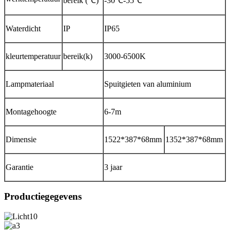
bereik (℃)
-30℃-55℃
Waterdicht
IP
IP65
kleurtemperatuur
bereik(k)
3000-6500K
Lampmateriaal
Spuitgieten van aluminium
Montagehoogte
6-7m
Dimensie
1522*387*68mm
1352*387*68mm
Garantie
3 jaar
Productiegegevens