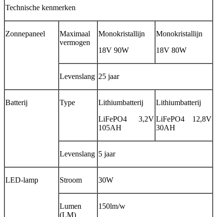
Technische kenmerken
Zonnepaneel
Maximaal
Monokristallijn
Monokristallijn
vermogen
18V 90W
18V 80W
Levenslang
25 jaar
Batterij
Type
Lithiumbatterij
Lithiumbatterij
LiFePO4 3,2V
LiFePO4 12,8V
105AH
30AH
Levenslang
5 jaar
LED-lamp
Stroom
30W
Lumen
150lm/w
(LM)