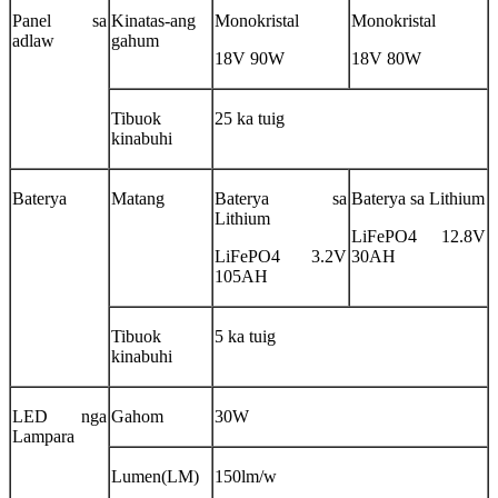
Panel sa
Kinatas-ang
Monokristal
Monokristal
adlaw
gahum
18V 90W
18V 80W
Tibuok
25 ka tuig
kinabuhi
Baterya
Matang
Baterya sa
Baterya sa Lithium
Lithium
LiFePO4 12.8V
LiFePO4 3.2V
30AH
105AH
Tibuok
5 ka tuig
kinabuhi
LED nga
Gahom
30W
Lampara
Lumen(LM)
150lm/w