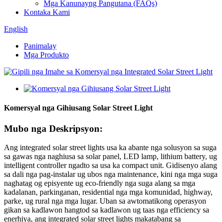
Mga Kanunayng Pangutana (FAQs)
Kontaka Kami
English
Panimalay
Mga Produkto
Komersyal nga Gihiusang Solar Street Light
Mubo nga Deskripsyon:
Ang integrated solar street lights usa ka abante nga solusyon sa suga
sa gawas nga naghiusa sa solar panel, LED lamp, lithium battery, ug
intelligent controller ngadto sa usa ka compact unit. Gidisenyo alang
sa dali nga pag-instalar ug ubos nga maintenance, kini nga mga suga
naghatag og episyente ug eco-friendly nga suga alang sa mga
kadalanan, parkinganan, residential nga mga komunidad, highway,
parke, ug rural nga mga lugar. Uban sa awtomatikong operasyon
gikan sa kadlawon hangtod sa kadlawon ug taas nga efficiency sa
enerhiya, ang integrated solar street lights makatabang sa