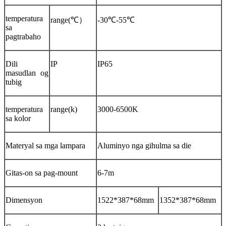
temperatura
range(℃）
-30℃-55℃
sa
pagtrabaho
Dili
IP
IP65
masudlan og
tubig
temperatura
range(k)
3000-6500K
sa kolor
Materyal sa mga lampara
Aluminyo nga gihulma sa die
Gitas-on sa pag-mount
6-7m
Dimensyon
1522*387*68mm
1352*387*68mm