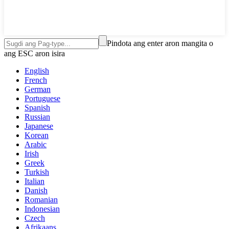
Pindota ang enter aron mangita o
ang ESC aron isira
English
French
German
Portuguese
Spanish
Russian
Japanese
Korean
Arabic
Irish
Greek
Turkish
Italian
Danish
Romanian
Indonesian
Czech
Afrikaans