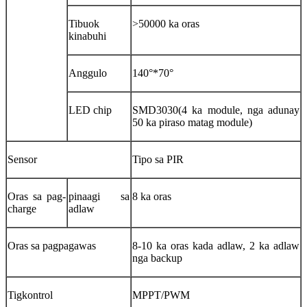
Tibuok
>50000 ka oras
kinabuhi
Anggulo
140°*70°
LED chip
SMD3030(4 ka module, nga adunay
50 ka piraso matag module)
Sensor
Tipo sa PIR
Oras sa pag-
pinaagi sa
8 ka oras
charge
adlaw
Oras sa pagpagawas
8-10 ka oras kada adlaw, 2 ka adlaw
nga backup
Tigkontrol
MPPT/PWM