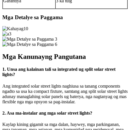
Garantiya
3 ka tuig
Mga Detalye sa Paggama
Mga Kanunayng Pangutana
1. Unsa ang kalainan tali sa integrated ug split solar street
lights?
Ang integrated solar street lights naghiusa sa tanang components
ngadto sa usa ka compact fixture, samtang ang split solar street lights
adunay managlahing solar panels ug baterya, nga nagtanyag og mas
flexible nga mga opsyon sa pag-instalar.
2. Asa ma-instalar ang mga solar street lights?
Kaylap kining gigamit sa mga dalan, haywey, mga parkinganan,
mga tanaman, mga agianan, mga komunidad nga residensyal, mga