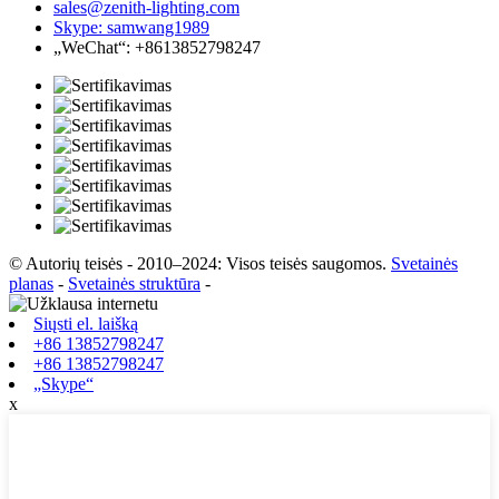
sales@zenith-lighting.com
Skype: samwang1989
„WeChat“: +8613852798247
© Autorių teisės - 2010–2024: Visos teisės saugomos.
Svetainės
planas
-
Svetainės struktūra
-
Siųsti el. laišką
+86 13852798247
+86 13852798247
„Skype“
x