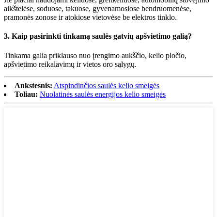
aikštelėse, soduose, takuose, gyvenamosiose bendruomenėse,
pramonės zonose ir atokiose vietovėse be elektros tinklo.
3. Kaip pasirinkti tinkamą saulės gatvių apšvietimo galią?
Tinkama galia priklauso nuo įrengimo aukščio, kelio pločio,
apšvietimo reikalavimų ir vietos oro sąlygų.
Ankstesnis:
Atspindinčios saulės kelio smeigės
Toliau:
Nuolatinės saulės energijos kelio smeigės