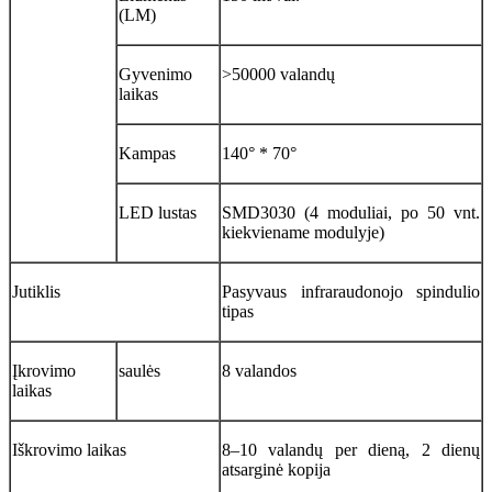
(LM)
Gyvenimo
>50000 valandų
laikas
Kampas
140° * 70°
LED lustas
SMD3030 (4 moduliai, po 50 vnt.
kiekviename modulyje)
Jutiklis
Pasyvaus infraraudonojo spindulio
tipas
Įkrovimo
saulės
8 valandos
laikas
Iškrovimo laikas
8–10 valandų per dieną, 2 dienų
atsarginė kopija