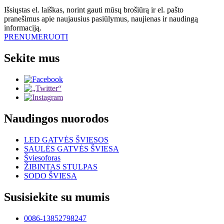
Išsiųstas el. laiškas, norint gauti mūsų brošiūrą ir el. pašto
pranešimus apie naujausius pasiūlymus, naujienas ir naudingą
informaciją.
PRENUMERUOTI
Sekite mus
Naudingos nuorodos
LED GATVĖS ŠVIESOS
SAULĖS GATVĖS ŠVIESA
Šviesoforas
ŽIBINTAS STULPAS
SODO ŠVIESA
Susisiekite su mumis
0086-13852798247