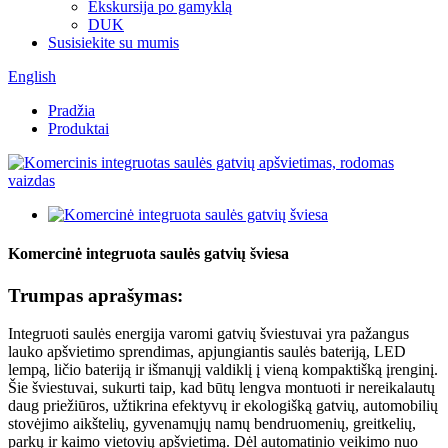
Ekskursija po gamyklą
DUK
Susisiekite su mumis
English
Pradžia
Produktai
Komercinė integruota saulės gatvių šviesa
Trumpas aprašymas:
Integruoti saulės energija varomi gatvių šviestuvai yra pažangus
lauko apšvietimo sprendimas, apjungiantis saulės bateriją, LED
lempą, ličio bateriją ir išmanųjį valdiklį į vieną kompaktišką įrenginį.
Šie šviestuvai, sukurti taip, kad būtų lengva montuoti ir nereikalautų
daug priežiūros, užtikrina efektyvų ir ekologišką gatvių, automobilių
stovėjimo aikštelių, gyvenamųjų namų bendruomenių, greitkelių,
parkų ir kaimo vietovių apšvietimą. Dėl automatinio veikimo nuo