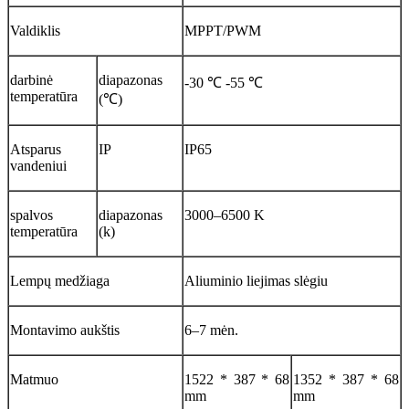
Valdiklis
MPPT/PWM
darbinė
diapazonas
-30 ℃ -55 ℃
temperatūra
(℃)
Atsparus
IP
IP65
vandeniui
spalvos
diapazonas
3000–6500 K
temperatūra
(k)
Lempų medžiaga
Aliuminio liejimas slėgiu
Montavimo aukštis
6–7 mėn.
Matmuo
1522 * 387 * 68
1352 * 387 * 68
mm
mm