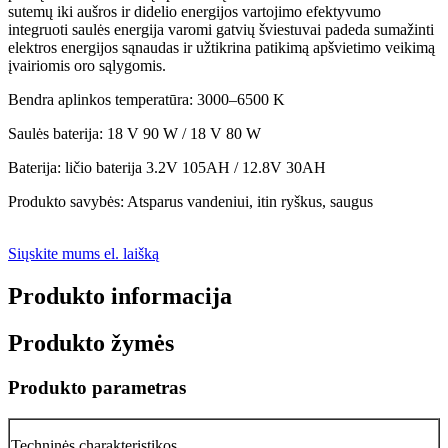
sutemų iki aušros ir didelio energijos vartojimo efektyvumo
integruoti saulės energija varomi gatvių šviestuvai padeda sumažinti
elektros energijos sąnaudas ir užtikrina patikimą apšvietimo veikimą
įvairiomis oro sąlygomis.
Bendra aplinkos temperatūra: 3000–6500 K
Saulės baterija: 18 V 90 W / 18 V 80 W
Baterija: ličio baterija 3.2V 105AH / 12.8V 30AH
Produkto savybės: Atsparus vandeniui, itin ryškus, saugus
Siųskite mums el. laišką
Produkto informacija
Produkto žymės
Produkto parametras
Techninės charakteristikos