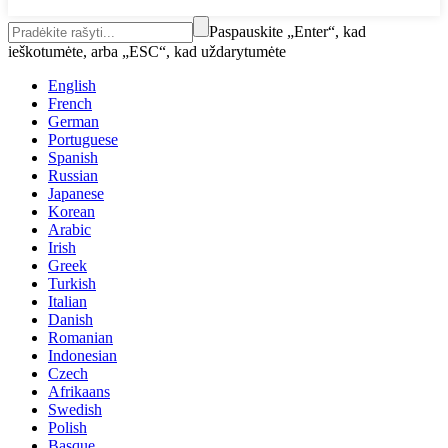
Paspauskite „Enter“, kad
ieškotumėte, arba „ESC“, kad uždarytumėte
English
French
German
Portuguese
Spanish
Russian
Japanese
Korean
Arabic
Irish
Greek
Turkish
Italian
Danish
Romanian
Indonesian
Czech
Afrikaans
Swedish
Polish
Basque