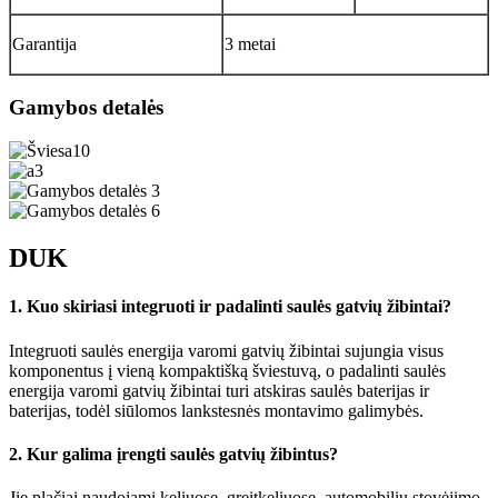
Garantija
3 metai
Gamybos detalės
DUK
1. Kuo skiriasi integruoti ir padalinti saulės gatvių žibintai?
Integruoti saulės energija varomi gatvių žibintai sujungia visus
komponentus į vieną kompaktišką šviestuvą, o padalinti saulės
energija varomi gatvių žibintai turi atskiras saulės baterijas ir
baterijas, todėl siūlomos lankstesnės montavimo galimybės.
2. Kur galima įrengti saulės gatvių žibintus?
Jie plačiai naudojami keliuose, greitkeliuose, automobilių stovėjimo