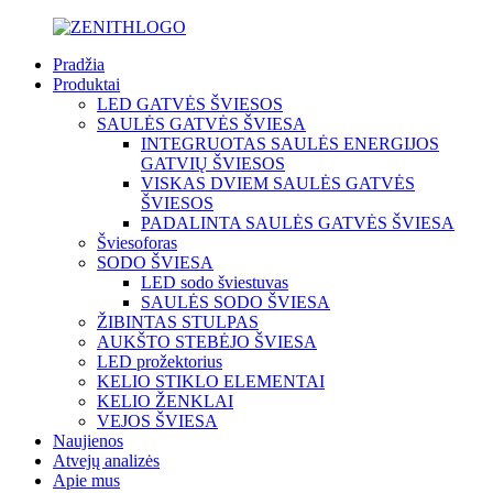
Pradžia
Produktai
LED GATVĖS ŠVIESOS
SAULĖS GATVĖS ŠVIESA
INTEGRUOTAS SAULĖS ENERGIJOS
GATVIŲ ŠVIESOS
VISKAS DVIEM SAULĖS GATVĖS
ŠVIESOS
PADALINTA SAULĖS GATVĖS ŠVIESA
Šviesoforas
SODO ŠVIESA
LED sodo šviestuvas
SAULĖS SODO ŠVIESA
ŽIBINTAS STULPAS
AUKŠTO STEBĖJO ŠVIESA
LED prožektorius
KELIO STIKLO ELEMENTAI
KELIO ŽENKLAI
VEJOS ŠVIESA
Naujienos
Atvejų analizės
Apie mus