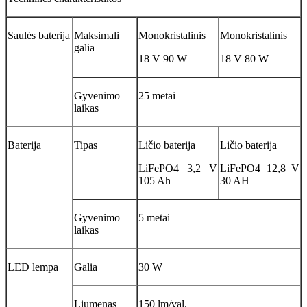
Saulės baterija
Maksimali
Monokristalinis
Monokristalinis
galia
18 V 90 W
18 V 80 W
Gyvenimo
25 metai
laikas
Baterija
Tipas
Ličio baterija
Ličio baterija
LiFePO4 3,2 V
LiFePO4 12,8 V
105 Ah
30 AH
Gyvenimo
5 metai
laikas
LED lempa
Galia
30 W
Liumenas
150 lm/val.