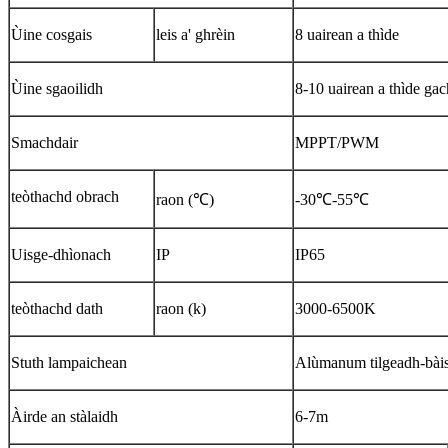
Ùine cosgais
leis a' ghrèin
8 uairean a thìde
Ùine sgaoilidh
8-10 uairean a thìde gach
Smachdair
MPPT/PWM
teòthachd obrach
raon (℃)
-30℃-55℃
Uisge-dhìonach
IP
IP65
teòthachd dath
raon (k)
3000-6500K
Stuth lampaichean
Alùmanum tilgeadh-bài
Àirde an stàlaidh
6-7m