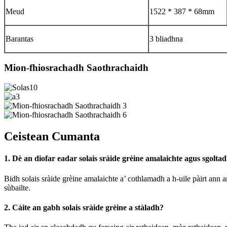
Meud
1522 * 387 * 68mm
Barantas
3 bliadhna
Mion-fhiosrachadh Saothrachaidh
Ceistean Cumanta
1. Dè an diofar eadar solais sràide grèine amalaichte agus sgolta
Bidh solais sràide grèine amalaichte a’ cothlamadh a h-uile pàirt ann a
sùbailte.
2. Càite an gabh solais sràide grèine a stàladh?