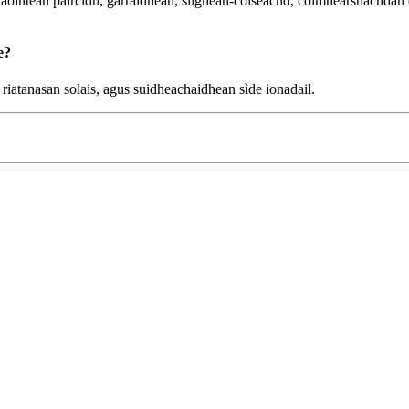
, raointean pàircidh, gàrraidhean, slighean-coiseachd, coimhearsnachd
e?
 riatanasan solais, agus suidheachaidhean sìde ionadail.