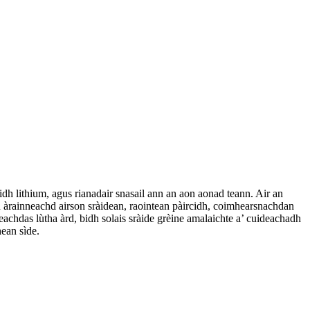
idh lithium, agus rianadair snasail ann an aon aonad teann. Air an
on àrainneachd airson sràidean, raointean pàircidh, coimhearsnachdan
chdas lùtha àrd, bidh solais sràide grèine amalaichte a’ cuideachadh
ean sìde.