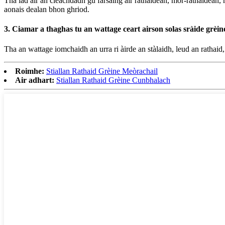
Tha iad air an cleachdadh gu farsaing air rathaidean, mòr-rathaidean
aonais dealan bhon ghriod.
3. Ciamar a thaghas tu an wattage ceart airson solas sràide grèin
Tha an wattage iomchaidh an urra ri àirde an stàlaidh, leud an rathaid,
Roimhe:
Stiallan Rathaid Grèine Meòrachail
Air adhart:
Stiallan Rathaid Grèine Cunbhalach