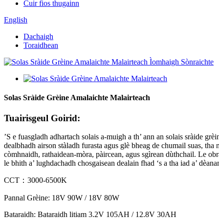
Cuir fios thugainn
English
Dachaigh
Toraidhean
Solas Sràide Grèine Amalaichte Malairteach
Tuairisgeul Goirid:
’S e fuasgladh adhartach solais a-muigh a th’ ann an solais sràide grè
dealbhadh airson stàladh furasta agus glè bheag de chumail suas, tha n
còmhnaidh, rathaidean-mòra, pàircean, agus sgìrean dùthchail. Le obr
le bhith a’ lughdachadh chosgaisean dealain fhad ‘s a tha iad a’ dèan
CCT：3000-6500K
Pannal Grèine: 18V 90W / 18V 80W
Bataraidh: Bataraidh litiam 3.2V 105AH / 12.8V 30AH