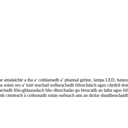
ine amalaichte a tha a’ cothlamadh a’ phannal grèine, lampa LED, batara
a solais seo a’ toirt seachad soillseachadh èifeachdach agus càirdeil d
achadh fèin-ghluasadach bho dhorchadas gu breacadh an latha agus èifea
amh cinnteach à coileanadh solais earbsach ann an diofar shuidheachaidh