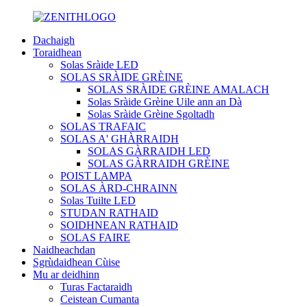
Dachaigh
Toraidhean
Solas Sràide LED
SOLAS SRÀIDE GRÈINE
SOLAS SRÀIDE GRÈINE AMALACH
Solas Sràide Grèine Uile ann an Dà
Solas Sràide Grèine Sgoltadh
SOLAS TRAFAIC
SOLAS A' GHÀRRAIDH
SOLAS GÀRRAIDH LED
SOLAS GÀRRAIDH GRÈINE
POIST LAMPA
SOLAS ÀRD-CHRAINN
Solas Tuilte LED
STUDAN RATHAID
SOIDHNEAN RATHAID
SOLAS FAIRE
Naidheachdan
Sgrùdaidhean Cùise
Mu ar deidhinn
Turas Factaraidh
Ceistean Cumanta