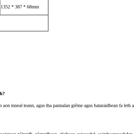
1352 * 387 * 68mm
dh?
n aon inneal teann, agus tha pannalan grèine agus bataraidhean fa leth a