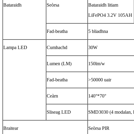
Bataraidh
Seòrsa
Bataraidh litiam
LiFePO4 3.2V 105AH
Fad-beatha
5 bliadhna
Lampa LED
Cumhachd
30W
Lumen (LM)
150lm/w
Fad-beatha
>50000 uair
Ceàrn
140°*70°
Sliseag LED
SMD3030 (4 modalan, l
Braitear
Seòrsa PIR