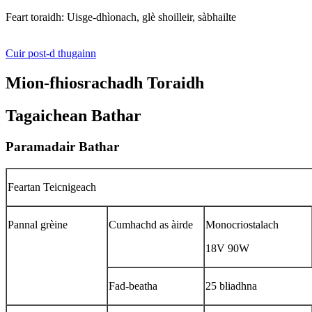
Feart toraidh: Uisge-dhìonach, glè shoilleir, sàbhailte
Cuir post-d thugainn
Mion-fhiosrachadh Toraidh
Tagaichean Bathar
Paramadair Bathar
Feartan Teicnigeach
Pannal grèine
Cumhachd as àirde
Monocriostalach
18V 90W
Fad-beatha
25 bliadhna