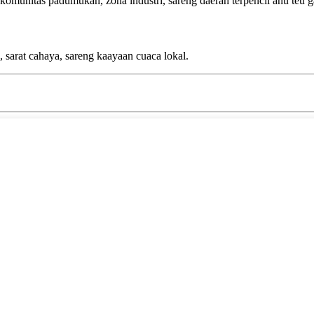
r, komunitas padumukan, zona industri, sareng daérah terpencil anu teu ga
sarat cahaya, sareng kaayaan cuaca lokal.