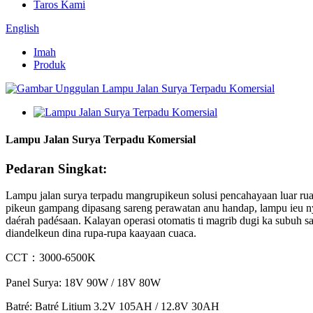
Taros Kami
English
Imah
Produk
Lampu Jalan Surya Terpadu Komersial
Pedaran Singkat:
Lampu jalan surya terpadu mangrupikeun solusi pencahayaan luar rua
pikeun gampang dipasang sareng perawatan anu handap, lampu ieu nya
daérah padésaan. Kalayan operasi otomatis ti magrib dugi ka subuh sar
diandelkeun dina rupa-rupa kaayaan cuaca.
CCT：3000-6500K
Panel Surya: 18V 90W / 18V 80W
Batré: Batré Litium 3.2V 105AH / 12.8V 30AH