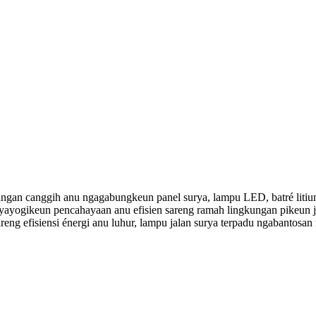
ngan canggih anu ngagabungkeun panel surya, lampu LED, batré litium
yogikeun pencahayaan anu efisien sareng ramah lingkungan pikeun jal
eng efisiensi énergi anu luhur, lampu jalan surya terpadu ngabantosan 