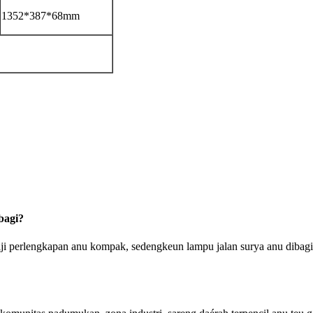
1352*387*68mm
bagi?
 perlengkapan anu kompak, sedengkeun lampu jalan surya anu dibagi g