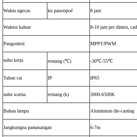
Waktu ngecas
ku panonpoé
8 jam
Waktos kaluar
8-10 jam per dinten, ca
Pangontrol
MPPT/PWM
suhu kerja
rentang (℃)
-30℃-55℃
Tahan cai
IP
IP65
suhu warna
rentang (k)
3000-6500K
Bahan lampu
Aluminium die-casting
Jangkungna pamasangan
6-7m