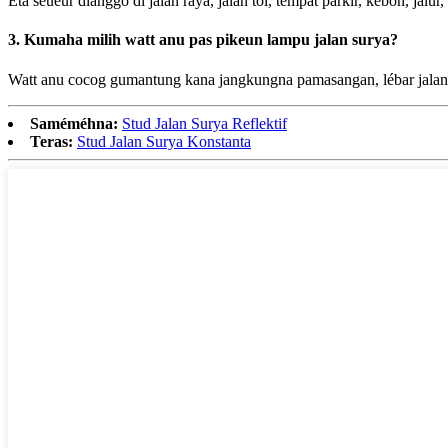
Éta seueur dianggo di jalan raya, jalan tol, tempat parkir, kebon, jalu
3. Kumaha milih watt anu pas pikeun lampu jalan surya?
Watt anu cocog gumantung kana jangkungna pamasangan, lébar jalan, 
Saméméhna:
Stud Jalan Surya Reflektif
Teras:
Stud Jalan Surya Konstanta