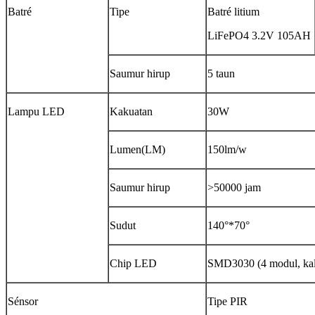
Batré
Tipe
Batré litium
LiFePO4 3.2V 105AH
Saumur hirup
5 taun
Lampu LED
Kakuatan
30W
Lumen(LM)
150lm/w
Saumur hirup
>50000 jam
Sudut
140°*70°
Chip LED
SMD3030 (4 modul, kal
Sénsor
Tipe PIR