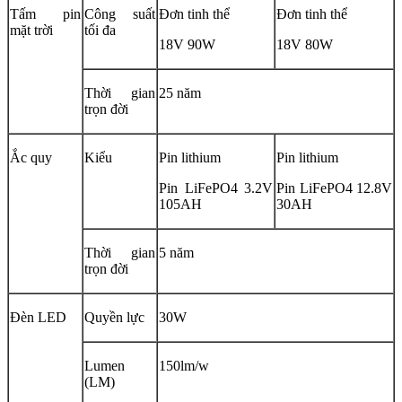
Tấm pin
Công suất
Đơn tinh thể
Đơn tinh thể
mặt trời
tối đa
18V 90W
18V 80W
Thời gian
25 năm
trọn đời
Ắc quy
Kiểu
Pin lithium
Pin lithium
Pin LiFePO4 3.2V
Pin LiFePO4 12.8V
105AH
30AH
Thời gian
5 năm
trọn đời
Đèn LED
Quyền lực
30W
Lumen
150lm/w
(LM)