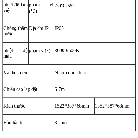
nhiệt độ làm
phạm vi
-30℃-55℃
việc
(℃)
Chống thấm
Địa chỉ IP
IP65
nước
nhiệt độ
phạm vi(k)
3000-6500K
màu
Vật liệu đèn
Nhôm đúc khuôn
Chiều cao lắp đặt
6-7m
Kích thước
1522*387*68mm
1352*387*68mm
Bảo hành
3 năm