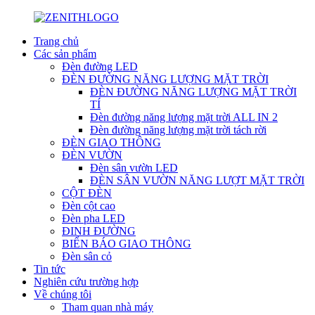
Trang chủ
Các sản phẩm
Đèn đường LED
ĐÈN ĐƯỜNG NĂNG LƯỢNG MẶT TRỜI
ĐÈN ĐƯỜNG NĂNG LƯỢNG MẶT TRỜI
TÍ
Đèn đường năng lượng mặt trời ALL IN 2
Đèn đường năng lượng mặt trời tách rời
ĐÈN GIAO THÔNG
ĐÈN VƯỜN
Đèn sân vườn LED
ĐÈN SÂN VƯỜN NĂNG LƯỢT MẶT TRỜI
CỘT ĐÈN
Đèn cột cao
Đèn pha LED
ĐINH ĐƯỜNG
BIỂN BÁO GIAO THÔNG
Đèn sân cỏ
Tin tức
Nghiên cứu trường hợp
Về chúng tôi
Tham quan nhà máy