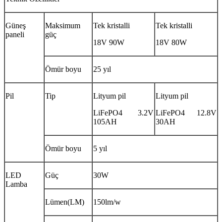
Güneş
Maksimum
Tek kristalli
Tek kristalli
paneli
güç
18V 90W
18V 80W
Ömür boyu
25 yıl
Pil
Tip
Lityum pil
Lityum pil
LiFePO4 3.2V
LiFePO4 12.8V
105AH
30AH
Ömür boyu
5 yıl
LED
Güç
30W
Lamba
Lümen(LM)
150lm/w