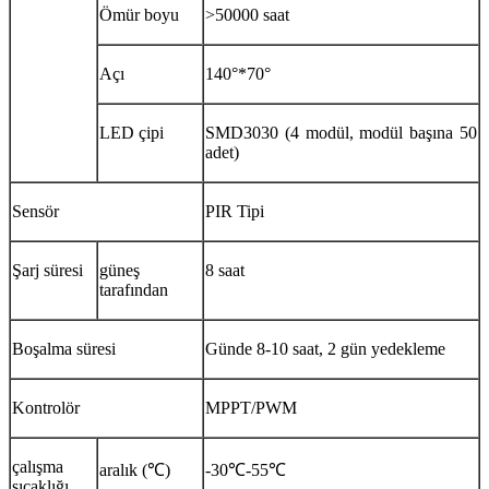
Ömür boyu
>50000 saat
Açı
140°*70°
LED çipi
SMD3030 (4 modül, modül başına 50
adet)
Sensör
PIR Tipi
Şarj süresi
güneş
8 saat
tarafından
Boşalma süresi
Günde 8-10 saat, 2 gün yedekleme
Kontrolör
MPPT/PWM
çalışma
aralık (℃)
-30℃-55℃
sıcaklığı