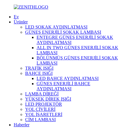
Ev
Ürünler
LED SOKAK AYDINLATMASI
GÜNEŞ ENERJİLİ SOKAK LAMBASI
ENTEGRE GÜNEŞ ENERJİLİ SOKAK
AYDINLATMASI
ALL IN TWO GÜNEŞ ENERJİLİ SOKAK
LAMBASI
BÖLÜNMÜŞ GÜNEŞ ENERJİLİ SOKAK
LAMBASI
TRAFİK IŞIĞI
BAHÇE IŞIĞI
LED BAHÇE AYDINLATMASI
GÜNEŞ ENERJİLİ BAHÇE
AYDINLATMASI
LAMBA DİREĞİ
YÜKSEK DİREK IŞIĞI
LED PROJEKTÖR
YOL ÇİVİLERİ
YOL İŞARETLERİ
ÇİM LAMBASI
Haberler