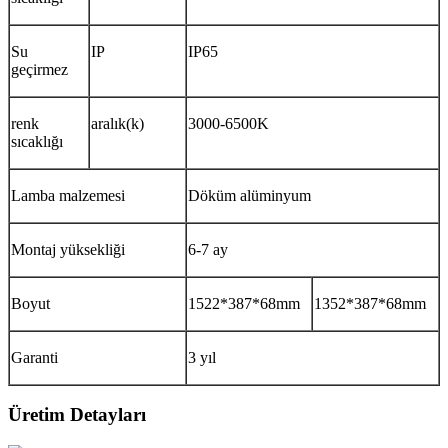
Su
IP
IP65
geçirmez
renk
aralık(k)
3000-6500K
sıcaklığı
Lamba malzemesi
Döküm alüminyum
Montaj yüksekliği
6-7 ay
Boyut
1522*387*68mm
1352*387*68mm
Garanti
3 yıl
Üretim Detayları