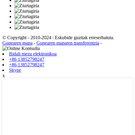
© Copyright - 2010-2024 : Eskubide guztiak erreserbatuta.
Gunearen mapa
-
Gunearen maparen transferentzia
-
Bidali mezu elektronikoa
+86 13852798247
+86 13852798247
Skype
x