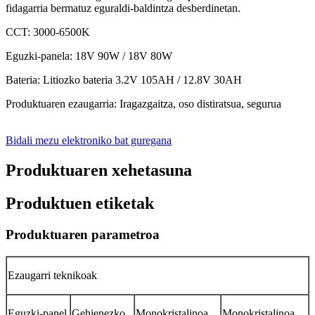
fidagarria bermatuz eguraldi-baldintza desberdinetan.
CCT: 3000-6500K
Eguzki-panela: 18V 90W / 18V 80W
Bateria: Litiozko bateria 3.2V 105AH / 12.8V 30AH
Produktuaren ezaugarria: Iragazgaitza, oso distiratsua, segurua
Bidali mezu elektroniko bat guregana
Produktuaren xehetasuna
Produktuen etiketak
Produktuaren parametroa
Ezaugarri teknikoak
Eguzki-panel
Gehienezko
Monokristalinoa
Monokristalinoa