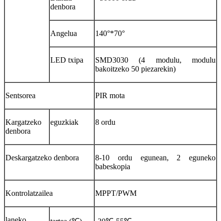
denbora
Angelua
140°*70°
LED txipa
SMD3030 (4 modulu, modulu
bakoitzeko 50 piezarekin)
Sentsorea
PIR mota
Kargatzeko
eguzkiak
8 ordu
denbora
Deskargatzeko denbora
8-10 ordu egunean, 2 eguneko
babeskopia
Kontrolatzailea
MPPT/PWM
laneko