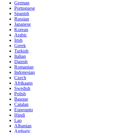
German
Portuguese
Spanish
Russian
Japanese
Korean
Arabic
Irish
Greek
Turkish
Italian
Danish
Romanian
Indonesian
Czech
Afrikaans
Swedish
Polish
Basque
Catalan
Esperanto
Hindi
Lao
Albanian
Amharic