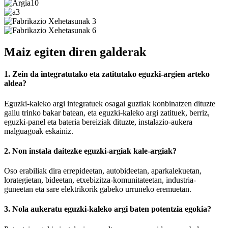
Maiz egiten diren galderak
1. Zein da integratutako eta zatitutako eguzki-argien arteko
aldea?
Eguzki-kaleko argi integratuek osagai guztiak konbinatzen dituzte
gailu trinko bakar batean, eta eguzki-kaleko argi zatituek, berriz,
eguzki-panel eta bateria bereiziak dituzte, instalazio-aukera
malguagoak eskainiz.
2. Non instala daitezke eguzki-argiak kale-argiak?
Oso erabiliak dira errepideetan, autobideetan, aparkalekuetan,
lorategietan, bideetan, etxebizitza-komunitateetan, industria-
guneetan eta sare elektrikorik gabeko urruneko eremuetan.
3. Nola aukeratu eguzki-kaleko argi baten potentzia egokia?