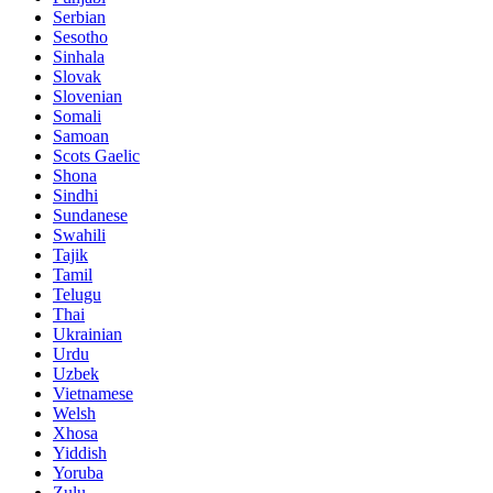
Serbian
Sesotho
Sinhala
Slovak
Slovenian
Somali
Samoan
Scots Gaelic
Shona
Sindhi
Sundanese
Swahili
Tajik
Tamil
Telugu
Thai
Ukrainian
Urdu
Uzbek
Vietnamese
Welsh
Xhosa
Yiddish
Yoruba
Zulu