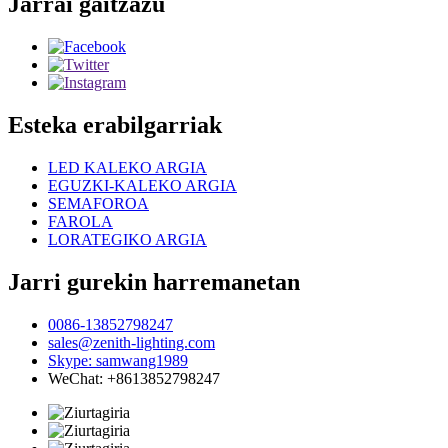
Jarrai gaitzazu
Esteka erabilgarriak
LED KALEKO ARGIA
EGUZKI-KALEKO ARGIA
SEMAFOROA
FAROLA
LORATEGIKO ARGIA
Jarri gurekin harremanetan
0086-13852798247
sales@zenith-lighting.com
Skype: samwang1989
WeChat: +8613852798247