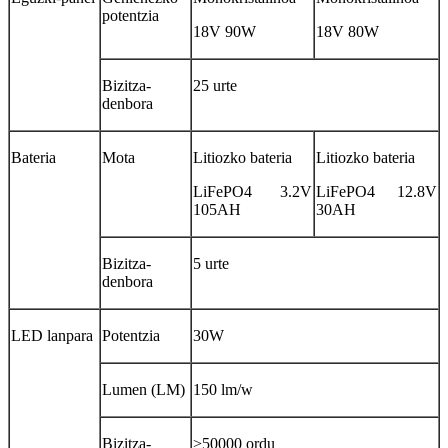
potentzia
18V 90W
18V 80W
Bizitza-
25 urte
denbora
Bateria
Mota
Litiozko bateria
Litiozko bateria
LiFePO4 3.2V
LiFePO4 12.8V
105AH
30AH
Bizitza-
5 urte
denbora
LED lanpara
Potentzia
30W
Lumen (LM)
150 lm/w
Bizitza-
>50000 ordu