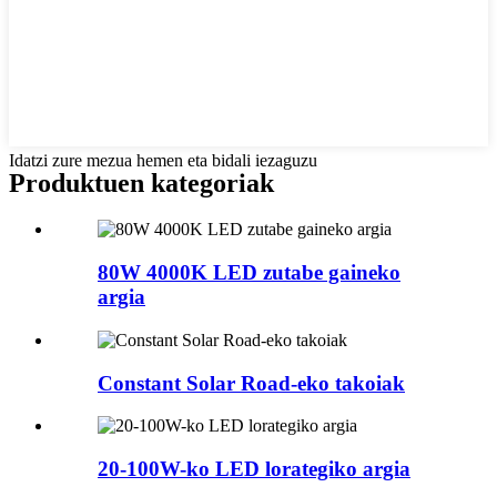
Idatzi zure mezua hemen eta bidali iezaguzu
Produktuen kategoriak
80W 4000K LED zutabe gaineko
argia
Constant Solar Road-eko takoiak
20-100W-ko LED lorategiko argia