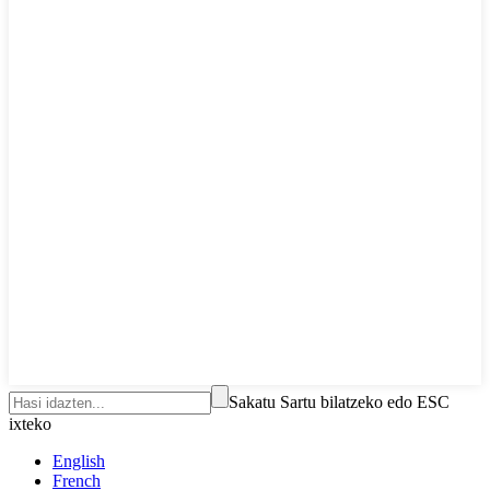
Sakatu Sartu bilatzeko edo ESC
ixteko
English
French