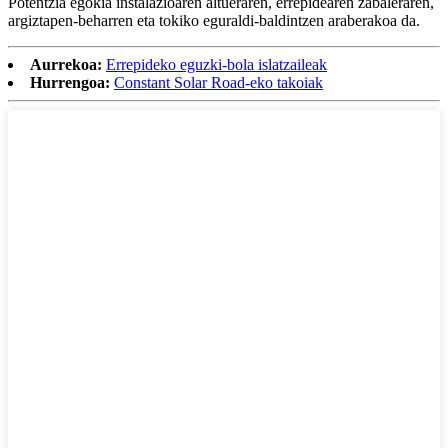
Potentzia egokia instalazioaren altueraren, errepidearen zabaleraren,
argiztapen-beharren eta tokiko eguraldi-baldintzen araberakoa da.
Aurrekoa:
Errepideko eguzki-bola islatzaileak
Hurrengoa:
Constant Solar Road-eko takoiak