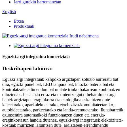
Jarri gurekin harremanetan
English
Etxea
Produktuak
Eguzki-argi integratua komertziala
Deskribapen laburra:
Eguzki-argi integratuak kanpoko argiztapen-soluzio aurreratu bat
dira, eguzki-panel bat, LED lanpara bat, litiozko bateria bat eta
kontrolatzaile adimendun bat unitate trinko bakarrean konbinatzen
dituztenak. Instalazio erraz eta mantentze gutxi behar duten argi
hauek argiztapen eraginkorra eta ekologikoa eskaintzen dute
kaleetarako, aparkalekuetarako, etxebizitza-komunitateetarako,
autobideetarako, parkeetarako eta landa-eremuetarako. Ilunabarretik
egunsentira automatikoki funtzionatzen duten eta energia-
eraginkortasun handia dutenez, eguzki-argi integratuek elektrizitate-
kostuak murrizten laguntzen dute, argiztapen-errendimendu