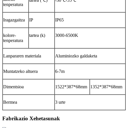
tartea (℃)
-30℃-55℃
tenperatura
Iragazgaitza
IP
IP65
kolore-
tartea (k)
3000-6500K
tenperatura
Lanpararen materiala
Aluminiozko galdaketa
Muntatzeko altuera
6-7m
Dimentsioa
1522*387*68mm
1352*387*68mm
Bermea
3 urte
Fabrikazio Xehetasunak