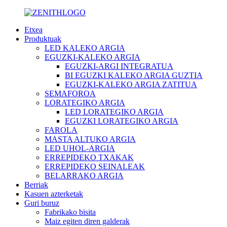
Etxea
Produktuak
LED KALEKO ARGIA
EGUZKI-KALEKO ARGIA
EGUZKI-ARGI INTEGRATUA
BI EGUZKI KALEKO ARGIA GUZTIA
EGUZKI-KALEKO ARGIA ZATITUA
SEMAFOROA
LORATEGIKO ARGIA
LED LORATEGIKO ARGIA
EGUZKI LORATEGIKO ARGIA
FAROLA
MASTA ALTUKO ARGIA
LED UHOL-ARGIA
ERREPIDEKO TXAKAK
ERREPIDEKO SEINALEAK
BELARRAKO ARGIA
Berriak
Kasuen azterketak
Guri buruz
Fabrikako bisita
Maiz egiten diren galderak