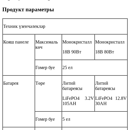
Продукт параметры
Техник үзенчәлекләр
Кояш панеле
Максималь
Монокристалл
Монокристалл
көч
18В 90Вт
18В 80Вт
Гомер буе
25 ел
Батарея
Төре
Литий
Литий
батареясы
батареясы
LiFePO4 3.2V
LiFePO4 12.8V
105AH
30AH
Гомер буе
5 ел