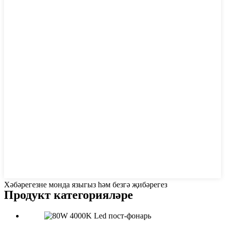
Хәбәрегезне монда языгыз һәм безгә җибәрегез
Продукт категорияләре