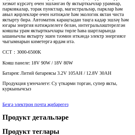
хезмәт күрсәтү өчен эшләнгән бу яктырткычлар урамнар,
парковкалар, торак пунктлар, магистральләр, парклар һәм
авыл җирлекләре өчен нәтиҗәле һәм экологик яктан чиста
яктырту бирә. Автоматик караңгыдан таңга кадәр эшләү һәм
югары энергия нәтиҗәлелеге белән, интегральләштерелгән
кояшлы урам яктырткычлары төрле һава шартларында
ышанычлы яктырту эшен тәэмин иткәндә электр энергиясе
чыгымнарын киметергә ярдәм итә.
CCT：3000-6500K
Кояш панеле: 18V 90W / 18V 80W
Батарея: Литий батареясы 3.2V 105AH / 12.8V 30AH
Продукция үзенчәлеге: Су үткәрми торган, супер якты,
куркынычсыз
Безгә электрон почта җибәрегез
Продукт детальләре
Продукт теглары