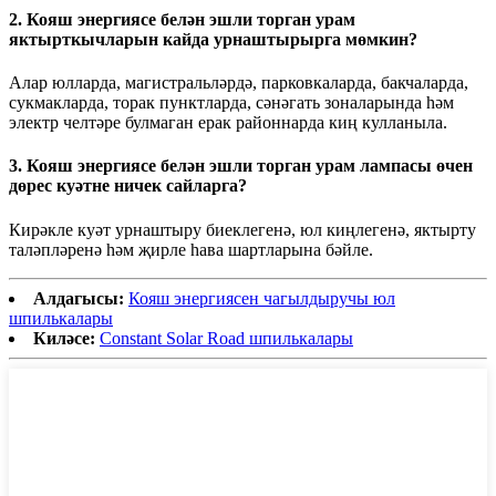
2. Кояш энергиясе белән эшли торган урам
яктырткычларын кайда урнаштырырга мөмкин?
Алар юлларда, магистральләрдә, парковкаларда, бакчаларда,
сукмакларда, торак пунктларда, сәнәгать зоналарында һәм
электр челтәре булмаган ерак районнарда киң кулланыла.
3. Кояш энергиясе белән эшли торган урам лампасы өчен
дөрес куәтне ничек сайларга?
Кирәкле куәт урнаштыру биеклегенә, юл киңлегенә, яктырту
таләпләренә һәм җирле һава шартларына бәйле.
Алдагысы:
Кояш энергиясен чагылдыручы юл
шпилькалары
Киләсе:
Constant Solar Road шпилькалары