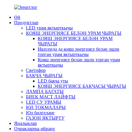
Өй
Продуктлар
LED урам яктырткычы
КОЯШ ЭНЕРГИЯСЕ БЕЛӘН УРАМ ЧЫРАГЫ
КОЯШ ЭНЕРГИЯСЕ БЕЛӘН УРАМ
ЧЫРАГЫ
Икесендә дә кояш энергиясе белән эшли
торган урам яктырткычы
Кояш энергиясе белән эшли торган урам
яктырткычы
Светофор
БАКЧА ЧЫРАГЫ
LED бакча уты
КОЯШ ЭНЕРГИЯСЕ БАКЧАСЫ ЧЫРАГЫ
ЛАМПА БАГАТЫ
БИЕК МАСТ ЛАЙФТЫ
LED СУ УРАМЫ
ЮЛ ТОКМАЛАРЫ
Юл билгеләре
ГАЗОН ЯКТЫРТУ
Яңалыклар
Очракларны өйрәнү