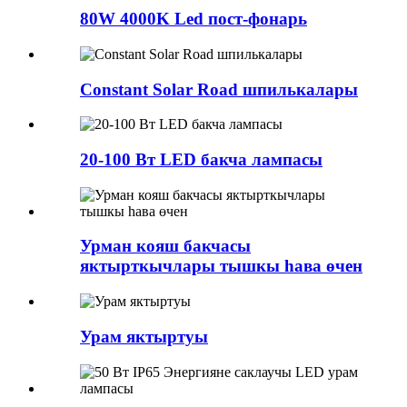
80W 4000K Led пост-фонарь
Constant Solar Road шпилькалары
20-100 Вт LED бакча лампасы
Урман кояш бакчасы
яктырткычлары тышкы һава өчен
Урам яктыртуы