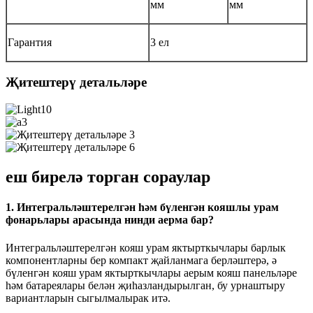
мм
мм
Гарантия
3 ел
Җитештерү детальләре
еш бирелә торган сораулар
1. Интегральләштерелгән һәм бүленгән кояшлы урам
фонарьлары арасында нинди аерма бар?
Интегральләштерелгән кояш урам яктырткычлары барлык
компонентларны бер компакт җайланмага берләштерә, ә
бүленгән кояш урам яктырткычлары аерым кояш панельләре
һәм батареялары белән җиһазландырылган, бу урнаштыру
вариантларын сыгылмалырак итә.