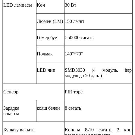
LED лампасы
Көч
30 Вт
Люмен (LM)
150 лм/вт
Гомер буе
>50000 сәгать
Почмак
140°*70°
LED чип
SMD3030 (4 модуль, һәр
модульдә 50 данә)
Сенсор
PIR төре
Зарядка
кояш белән
8 сәгать
вакыты
Бушату вакыты
Көненә 8-10 сәгать, 2 көн