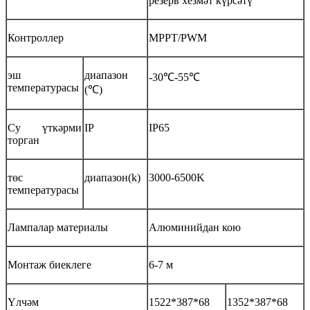
резерв хезмәт күрсәтү
Контроллер
MPPT/PWM
эш
диапазон
-30℃-55℃
температурасы
(℃)
Су үткәрми
IP
IP65
торган
төс
диапазон(k)
3000-6500K
температурасы
Лампалар материалы
Алюминийдан кою
Монтаж биеклеге
6-7 м
Үлчәм
1522*387*68
1352*387*68