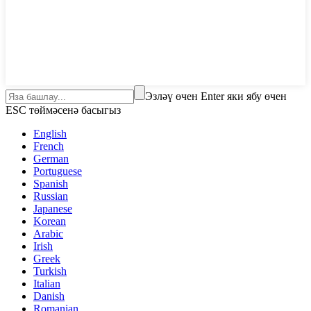
Эзләү өчен Enter яки ябу өчен
ESC төймәсенә басыгыз
English
French
German
Portuguese
Spanish
Russian
Japanese
Korean
Arabic
Irish
Greek
Turkish
Italian
Danish
Romanian