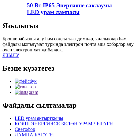
50 Вт IP65 Энергияне саклаучы
LED урам лампасы
Язылыгыз
Брошюрабызны алу һәм соңгы тәкъдимнәр, яңалыклар һәм
файдалы мәгълүмат турында электрон почта аша хәбәрләр алу
өчен электрон хат җибәрдек.
ЯЗЫЛУ
Безне күзәтегез
Файдалы сылтамалар
LED урам яктырткычы
КОЯШ ЭНЕРГИЯСЕ БЕЛӘН УРАМ ЧЫРАГЫ
Светофор
ЛАМПА БАГАТЫ