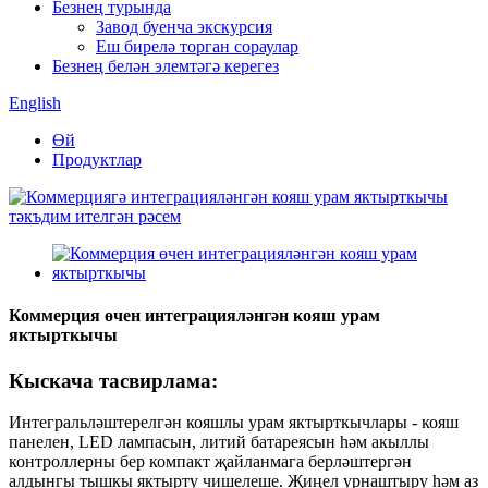
Безнең турында
Завод буенча экскурсия
Еш бирелә торган сораулар
Безнең белән элемтәгә керегез
English
Өй
Продуктлар
Коммерция өчен интеграцияләнгән кояш урам
яктырткычы
Кыскача тасвирлама:
Интегральләштерелгән кояшлы урам яктырткычлары - кояш
панелен, LED лампасын, литий батареясын һәм акыллы
контроллерны бер компакт җайланмага берләштергән
алдынгы тышкы яктырту чишелеше. Җиңел урнаштыру һәм аз