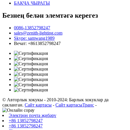
БАКЧА ЧЫРАГЫ
Безнең белән элемтәгә керегез
0086-13852798247
sales@zenith-lighting.com
Skype: samwang1989
Вечат: +8613852798247
© Авторлык хокукы - 2010-2024: Барлык хокуклар да
сакланган.
Сайт картасы
-
Сайт картасыТранс
-
Электрон почта җибәрү
+86 13852798247
+86 13852798247