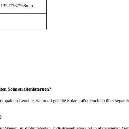
1352*387*68mm
lten Solarstraßenlaternen?
kompakten Leuchte, während geteilte Solarstraßenleuchten über separate
?
auf Wegen, in Wohngebieten, Industriegebieten und in abgelegenen Geb